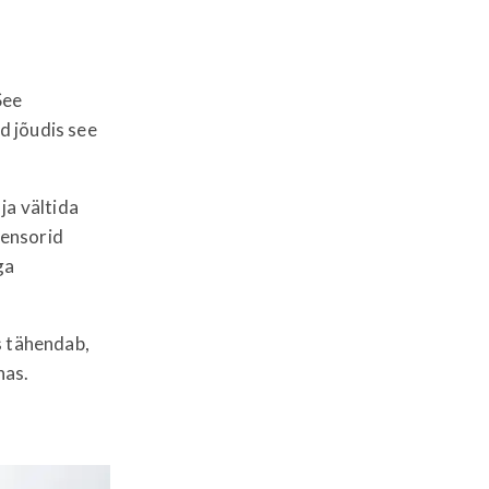
See
üd jõudis see
ja vältida
sensorid
ga
s tähendab,
nas.