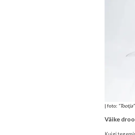
| foto:
“Tootja”
Väike droo
Kuigi tegemi