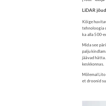
LiDAR jõud
Kõige huvita
tehnoloogia o
ka alla 500-e
Mida see päri
palju kindla
jäävad hätta
keskkonnas.
Mõlemal Lito 
et droonid s