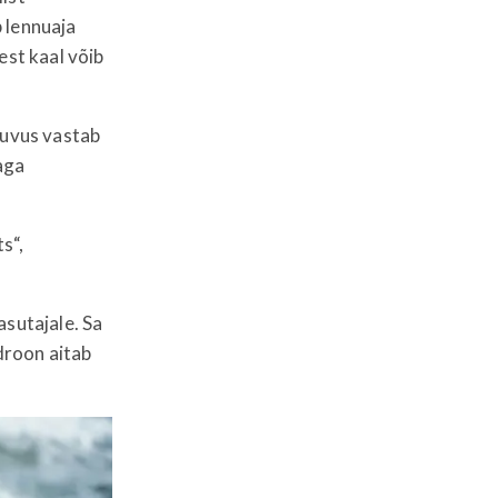
 lennuaja
est kaal võib
luvus vastab
maga
s“,
asutajale. Sa
 droon aitab