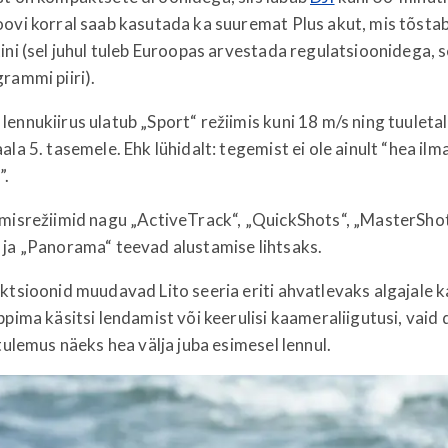
ovi korral saab kasutada ka suuremat Plus akut, mis tõstab
ini (sel juhul tuleb Euroopas arvestada regulatsioonidega, s
rammi piiri).
ennukiirus ulatub „Sport“ režiimis kuni 18 m/s ning tuuleta
ala 5. tasemele. Ehk lühidalt: tegemist ei ole ainult “hea il
”.
imisrežiimid nagu „ActiveTrack“, „QuickShots“, „MasterShot
 ja „Panorama“ teevad alustamise lihtsaks.
ktsioonid muudavad Lito seeria eriti ahvatlevaks algajale k
ppima käsitsi lendamist või keerulisi kaameraliigutusi, vaid
 tulemus näeks hea välja juba esimesel lennul.