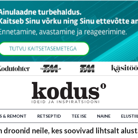
S & REMONT
RETSEPTID
TEE ISE
NAINE
ELUSTII
on droonid neile, kes soovivad lihtsalt alus