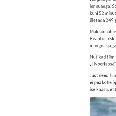
lennuaega. So
kuni 52 minut
ületada 249 g
Maksimaalne l
Beauforti ska
mänguasjaga
Nutikad film
„Hyperlapse“
Just need fun
ei pea kohe õ
ise kaasa, et