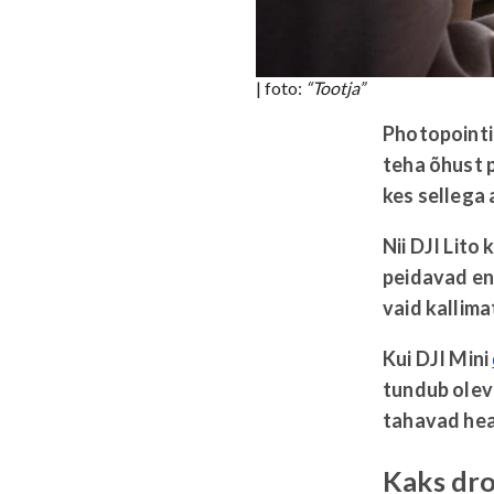
| foto:
“Tootja”
Photopointi
teha õhust p
kes sellega 
Nii
DJI Lito
k
peidavad end
vaid kallima
Kui DJI Mini
tundub oleva
tahavad head
Kaks dro