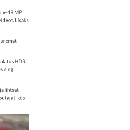
lline 48 MP
videot. Lisaks
suuremat
e ulatus HDR
s ning
ja lihtsat
utajat, kes