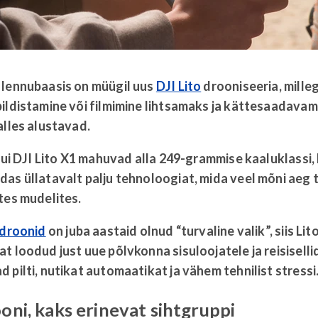
 lennubaasis on müügil uus
DJI Lito
drooniseeria, mille
ildistamine või filmimine lihtsamaks ja kättesaadavam
alles alustavad.
ui
DJI Lito X1
mahuvad alla 249-grammise kaaluklassi, 
as üllatavalt palju tehnoloogiat, mida veel mõni aeg 
tes mudelites.
droonid
on juba aastaid olnud “turvaline valik”, siis Lit
t loodud just uue põlvkonna sisuloojatele ja reisiselli
 pilti, nutikat automaatikat ja vähem tehnilist stressi
oni, kaks erinevat sihtgruppi