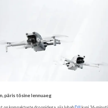
n, päris tõsine lennuaeg
st on kompaktsete droonidega, siis lubab
DJI
kuni 36-minuti