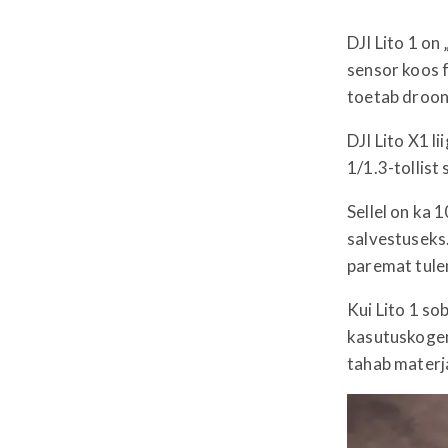
DJI Lito 1 on
sensor koos f
toetab droon 
DJI Lito X1 
1/1.3-tollist
Sellel on ka 
salvestuseks
paremat tule
Kui Lito 1 sob
kasutuskogem
tahab materja