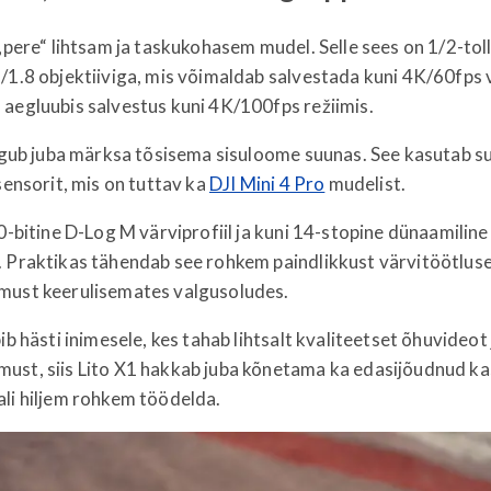
 „pere“ lihtsam ja taskukohasem mudel. Selle sees on 1/2-to
/1.8 objektiiviga, mis võimaldab salvestada kuni 4K/60fps 
aegluubis salvestus kuni 4K/100fps režiimis.
liigub juba märksa tõsisema sisuloome suunas. See kasutab 
 sensorit, mis on tuttav ka
DJI Mini 4 Pro
mudelist.
10-bitine D-Log M värviprofiil ja kuni 14-stopine dünaamilin
. Praktikas tähendab see rohkem paindlikkust värvitöötluse
must keerulisemates valgusoludes.
ib hästi inimesele, kes tahab lihtsalt kvaliteetset õhuvideot 
ust, siis Lito X1 hakkab juba kõnetama ka edasijõudnud kas
li hiljem rohkem töödelda.