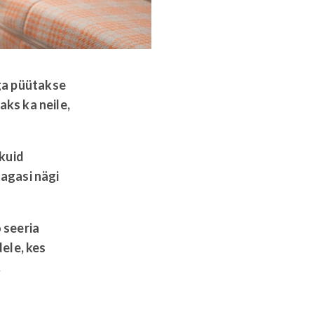
ga püütakse
aks ka neile,
kuid
tagasi nägi
o seeria
dele, kes
.