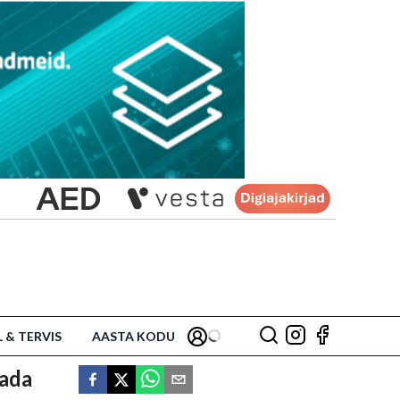
L & TERVIS
AASTA KODU
tada