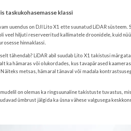
is taskukohasemasse klassi
vam uuendus on DJI Lito X1 ette suunatud LiDAR süsteem. 
li veel hiljuti reserveeritud kallimatele droonidele, kuid nü
urosesse hinnaklassi.
selt tähendab? LiDAR abil suudab Lito X1 takistusi märgata 
malt ka hämaras või olukordades, kus tavapärased kaamera
. Näiteks metsas, hämaral tänaval või madala kontrastsuse
mudelil on olemas ka ringsuunaline takistuste tuvastus, mi
uudavad ümbrust jälgida ka üsna vähese valgusega keskkon