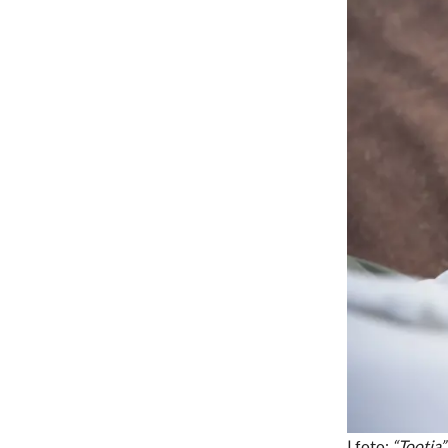
| foto:
“Tootja”