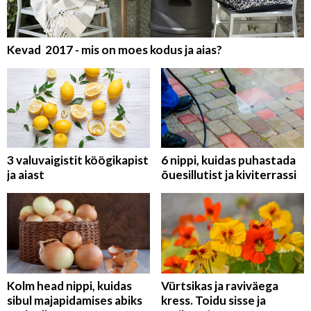
Kevad 2017 - mis on moes kodus ja aias?
3 valuvaigistit köögikapist
6 nippi, kuidas puhastada
ja aiast
õuesillutist ja kiviterrassi
Kolm head nippi, kuidas
Vürtsikas ja raviväega
sibul majapidamises abiks
kress. Toidu sisse ja