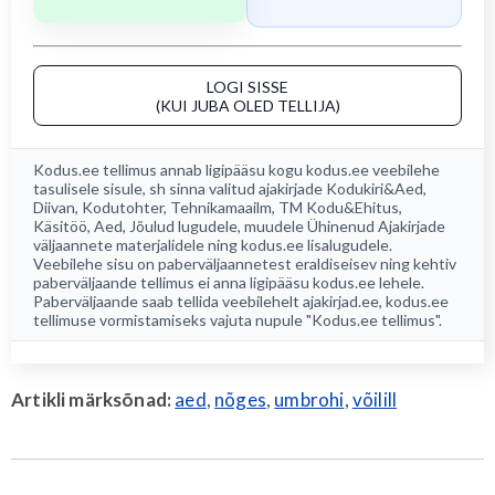
LOGI SISSE
(KUI JUBA OLED TELLIJA)
Kodus.ee tellimus annab ligipääsu kogu
kodus.ee
veebilehe
tasulisele sisule, sh sinna valitud ajakirjade
Kodukiri&Aed
,
Diivan
,
Kodutohter
,
Tehnikamaailm
,
TM Kodu&Ehitus
,
Käsitöö
,
Aed
, Jõulud lugudele, muudele Ühinenud Ajakirjade
väljaannete materjalidele ning kodus.ee lisalugudele.
Veebilehe sisu on paberväljaannetest eraldiseisev ning kehtiv
paberväljaande tellimus ei anna ligipääsu kodus.ee lehele.
Paberväljaande saab tellida veebilehelt
ajakirjad.ee
, kodus.ee
tellimuse vormistamiseks vajuta nupule "Kodus.ee tellimus".
Artikli märksõnad:
aed
,
nõges
,
umbrohi
,
võilill