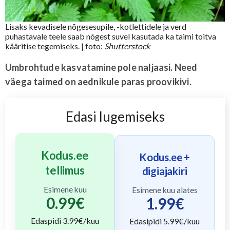
Lisaks kevadisele nõgesesupile, -kotlettidele ja verd
puhastavale teele saab nõgest suvel kasutada ka taimi toitva
kääritise tegemiseks.
| foto:
Shutterstock
Umbrohtude kasvatamine pole naljaasi. Need
väega taimed on aednikule paras proovikivi.
Edasi lugemiseks
Kodus.ee
Kodus.ee +
tellimus
digiajakiri
Esimene kuu
Esimene kuu alates
0.99
€
1.99
€
Edaspidi
3.99
€/kuu
Edasipidi
5.99
€/kuu