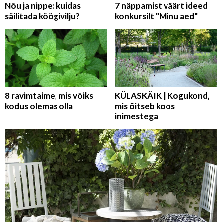
Nõu ja nippe: kuidas
7 näppamist väärt ideed
säilitada köögivilju?
konkursilt "Minu aed"
8 ravimtaime, mis võiks
KÜLASKÄIK | Kogukond,
kodus olemas olla
mis õitseb koos
inimestega