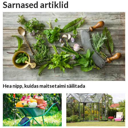
Sarnased artiklid
Hea nipp, kuidas maitsetaimi säilitada