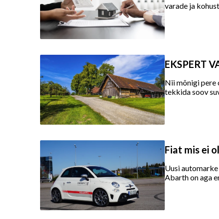
varade ja kohust
EKSPERT VA
Nii mõnigi pere
tekkida soov su
Fiat mis ei o
Uusi automarke e
Abarth on aga er