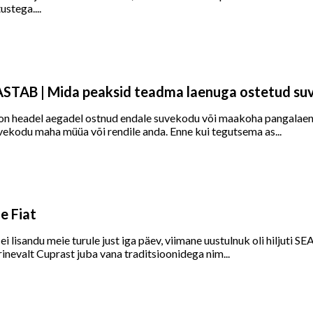
ustega....
STAB | Mida peaksid teadma laenuga ostetud su
 on headel aegadel ostnud endale suvekodu või maakoha pangalaenu
vekodu maha müüa või rendile anda. Enne kui tegutsema as...
le Fiat
i lisandu meie turule just iga päev, viimane uustulnuk oli hiljuti 
inevalt Cuprast juba vana traditsioonidega nim...