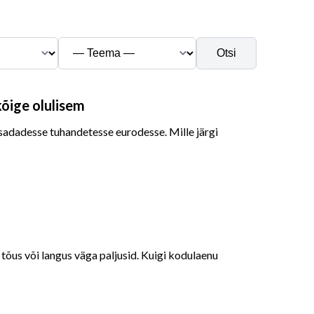
Otsi
kõige olulisem
b sadadesse tuhandetesse eurodesse. Mille järgi
õus või langus väga paljusid. Kuigi kodulaenu