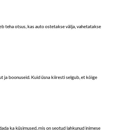
eb teha otsus, kas auto ostetakse välja, vahetatakse
t ja boonuseid. Kuid üsna kiiresti selgub, et kõige
ndada ka küsimused, mis on seotud lahkunud inimese