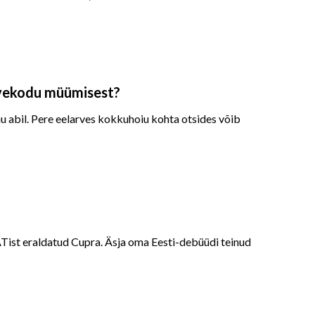
vekodu müümisest?
 abil. Pere eelarves kokkuhoiu kohta otsides võib
SEATist eraldatud Cupra. Äsja oma Eesti-debüüdi teinud