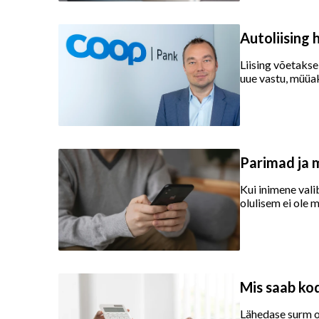
Autoliising
Liising võetakse
uue vastu, müüak
Parimad ja 
Kui inimene vali
olulisem ei ole m
Mis saab kod
Lähedase surm o