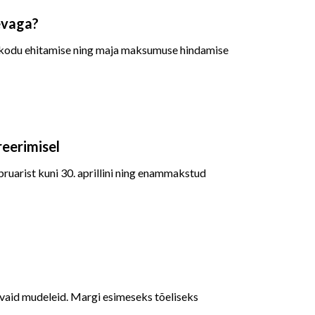
äevaga?
d kodu ehitamise ning maja maksumuse hindamise
reerimisel
bruarist kuni 30. aprillini ning enammakstud
tvaid mudeleid. Margi esimeseks tõeliseks