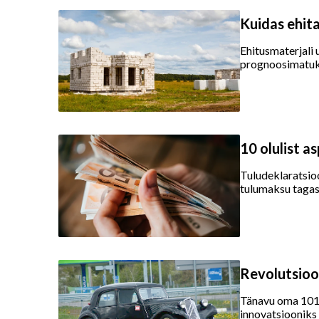
Kuidas ehita
Ehitusmaterjali
prognoosimatuks.
10 olulist a
Tuludeklaratsioo
tulumaksu tagast
Revolutsioo
Tänavu oma 101.
innovatsiooniks 