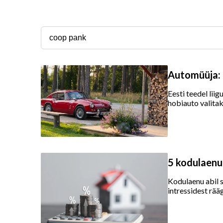
Automüüja: h
Eesti teedel lii
hobiauto valitak
5 kodulaenu
Kodulaenu abil 
intressidest rääg