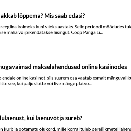
 hakkab lõppema? Mis saab edasi?
 reeglina kolmeks kuni viieks aastaks. Selle perioodi möödudes tul
se maha või pikendatakse liisingut. Coop Panga Li...
mugavaimad makselahendused online kasiinodes
b endale online kasiinot, siis suurem osa vaatab esmalt mänguvaliku
itte see, kui palju slotte või live mänge platvo...
ulaenust, kui laenuvõtja sureb?
n kurb ja ootamatu olukord, mille korral tuleb pereliikmetel lahe