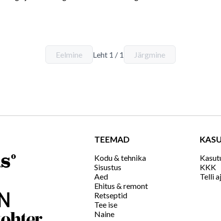
Eelmine
Leht
1
/
1
Järgmine
TEEMAD
KASU
Kodu & tehnika
Kasut
Sisustus
KKK
Aed
Telli a
Ehitus & remont
Retseptid
Tee ise
Naine