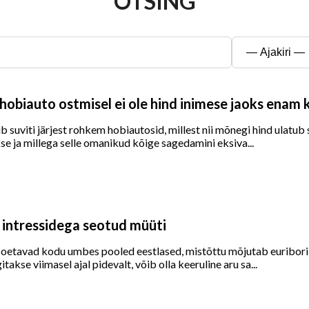
OTSING
obiauto ostmisel ei ole hind inimese jaoks enam 
gub suviti järjest rohkem hobiautosid, millest nii mõnegi hind ulatu
se ja millega selle omanikud kõige sagedamini eksiva...
 intressidega seotud müüti
soetavad kodu umbes pooled eestlased, mistõttu mõjutab euribori t
itakse viimasel ajal pidevalt, võib olla keeruline aru sa...