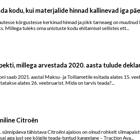
da kodu, kui materjalide hinnad kallinevad iga p
 uutesse kõrgustesse kerkinud hinnad ja pikk tarneaeg on muutnu
 Millega tuleks oma unistuste kodu ehitamisel sellistes ett...
spekti, millega arvestada 2020. aasta tulude dekla
ni saab 2021. aastal Maksu- ja Tolliametile esitada alates 15. vee
atakse alates 26. veebruarist. Mida on tarvis teada?...
niline Citroën
 sünnipäeva tähistava Citroëni ajaloos on olnud rohkelt silmapais
sai aga just see kõigile teada-tuntud kangelane – Traction Ava...