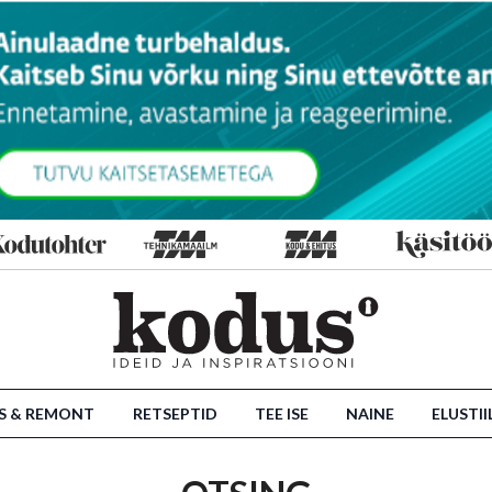
S & REMONT
RETSEPTID
TEE ISE
NAINE
ELUSTII