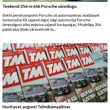
Teekond 356-ni ehk Porsche sünnilugu
Ehkki perekonnanimi Porsche oli automaailmas laialdaselt
tuntud juba XX sajandi algul, nägi autotootja Porsche
ilmavalgust alles eelmise sajandi keskpaigas. Mudeliga 356
pandi alus ühele säravaimale m...
Huvitavat augusti Tehnikamaailmas