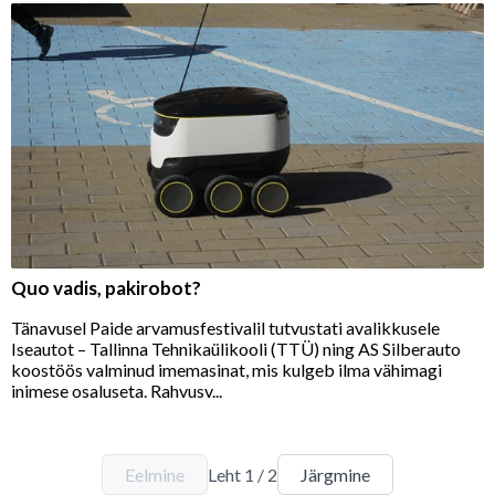
Quo vadis, pakirobot?
Tänavusel Paide arvamusfestivalil tutvustati avalikkusele
Iseautot – Tallinna Tehnikaülikooli (TTÜ) ning AS Silberauto
koostöös valminud imemasinat, mis kulgeb ilma vähimagi
inimese osaluseta. Rahvusv...
Eelmine
Leht
1
/
2
Järgmine