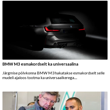
BMW M3 esmakordselt ka universaalina
Järgmise põlvkonna BMW M3 hakatakse esmakordselt selle
mudeli ajaloos tootma ka universaalkerega....