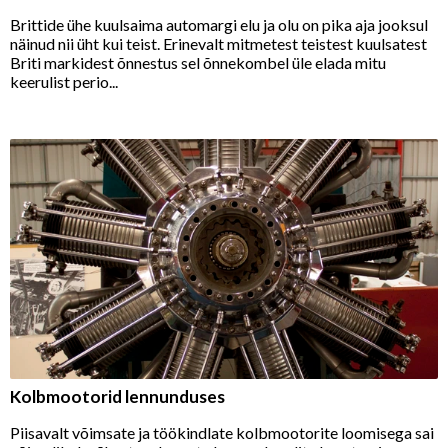
Brittide ühe kuulsaima automargi elu ja olu on pika aja jooksul
näinud nii üht kui teist. Erinevalt mitmetest teistest kuulsatest
Briti markidest õnnestus sel õnnekombel üle elada mitu
keerulist perio...
Kolbmootorid lennunduses
Piisavalt võimsate ja töökindlate kolbmootorite loomisega sai