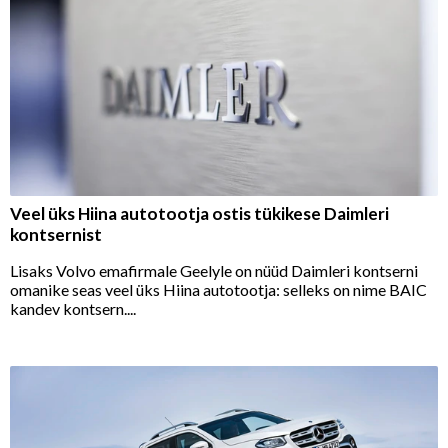
Veel üks Hiina autotootja ostis tükikese Daimleri
kontsernist
Lisaks Volvo emafirmale Geelyle on nüüd Daimleri kontserni
omanike seas veel üks Hiina autotootja: selleks on nime BAIC
kandev kontsern....