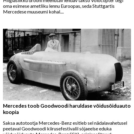
Hiiglaslikku drooni meenutav lendav takso Volocopter tegi
oma esimese ametliku lennu Euroopas, seda Stuttgartis
Mercedese muuseumi kohal....
Mercedes toob Goodwoodi haruldase võidusõiduauto
koopia
Saksa autotootja Mercedes-Benz esitleb sel nädalavahetusel
peetaval Goodwoodi kiirusefestivalil sõjaeelse eduka