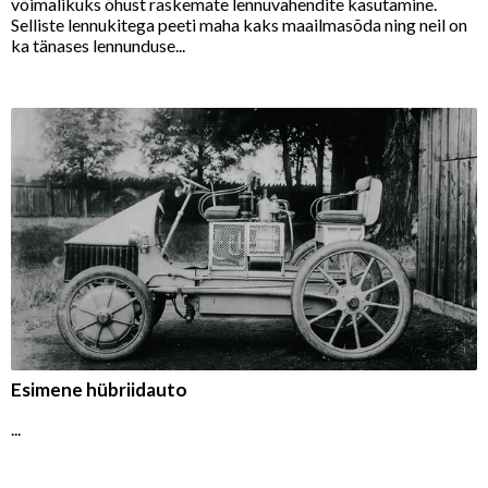
võimalikuks õhust raskemate lennuvahendite kasutamine.
Selliste lennukitega peeti maha kaks maailmasõda ning neil on
ka tänases lennunduse...
Esimene hübriidauto
...