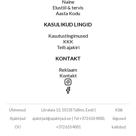
Naine
Elustiil & tervis
Aasta Kodu
KASULIKUD LINGID
Kasutustingimused
KKK
Telli ajakiri
KONTAKT
Reklaam
Kontakt
Ühinenud
Liivalaia 13, 10118 Tallinn, Eesti
|
Kõik
Ajakirjad
ajakirjad@ajakirjad.ee
|
Tel +372 610 4000,
õigused
OÜ
+372 610 4001
kaitstud.