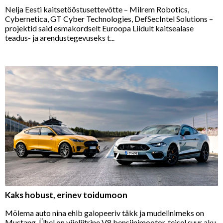
Nelja Eesti kaitsetööstusettevõtte – Milrem Robotics,
Cybernetica, GT Cyber Technologies, DefSecIntel Solutions –
projektid said esmakordselt Euroopa Liidult kaitsealase
teadus- ja arendustegevuseks t...
Kaks hobust, erinev toidumoon
Mõlema auto nina ehib galopeeriv täkk ja mudelinimeks on
Mustang. Ühel on viieliitrine V8 bensiinimootor, teisel suur aku