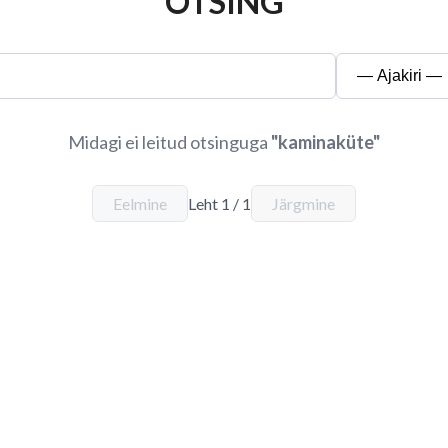
OTSING
Midagi ei leitud otsinguga
"
kaminaküte
"
Eelmine
Leht
1
/
1
Järgmine