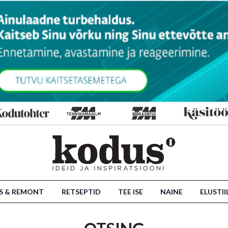
S & REMONT
RETSEPTID
TEE ISE
NAINE
ELUSTII