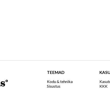
TEEMAD
KASU
Kodu & tehnika
Kasut
Sisustus
KKK
Aed
Telli a
Ehitus & remont
Retseptid
Tee ise
Naine