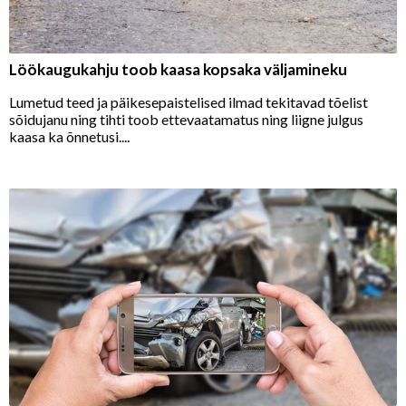
Löökaugukahju toob kaasa kopsaka väljamineku
Lumetud teed ja päikesepaistelised ilmad tekitavad tõelist
sõidujanu ning tihti toob ettevaatamatus ning liigne julgus
kaasa ka õnnetusi....