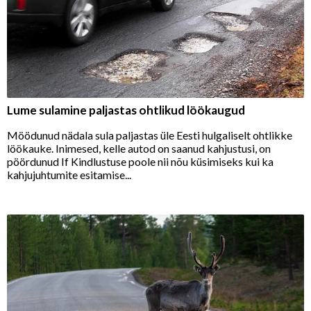
Lume sulamine paljastas ohtlikud löökaugud
Möödunud nädala sula paljastas üle Eesti hulgaliselt ohtlikke
löökauke. Inimesed, kelle autod on saanud kahjustusi, on
pöördunud If Kindlustuse poole nii nõu küsimiseks kui ka
kahjujuhtumite esitamise...