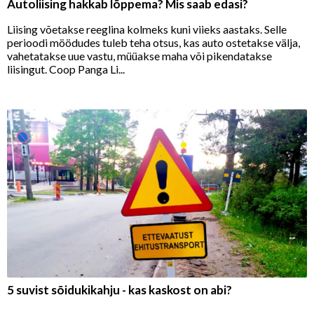
Autoliising hakkab lõppema? Mis saab edasi?
Liising võetakse reeglina kolmeks kuni viieks aastaks. Selle
perioodi möödudes tuleb teha otsus, kas auto ostetakse välja,
vahetatakse uue vastu, müüakse maha või pikendatakse
liisingut. Coop Panga Li...
5 suvist sõidukikahju - kas kaskost on abi?