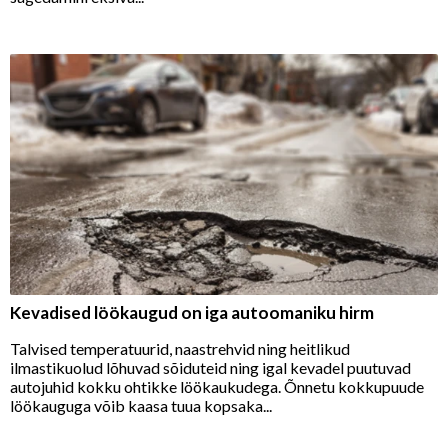
Kevadised löökaugud on iga autoomaniku hirm
Talvised temperatuurid, naastrehvid ning heitlikud
ilmastikuolud lõhuvad sõiduteid ning igal kevadel puutuvad
autojuhid kokku ohtikke löökaukudega. Õnnetu kokkupuude
löökauguga võib kaasa tuua kopsaka...