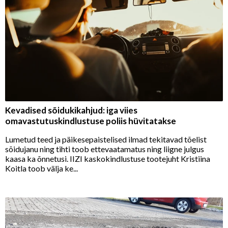
Kevadised sõidukikahjud: iga viies
omavastutuskindlustuse poliis hüvitatakse
Lumetud teed ja päikesepaistelised ilmad tekitavad tõelist
sõidujanu ning tihti toob ettevaatamatus ning liigne julgus
kaasa ka õnnetusi. IIZI kaskokindlustuse tootejuht Kristiina
Koitla toob välja ke...