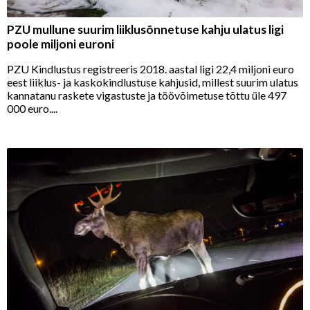
PZU mullune suurim liiklusõnnetuse kahju ulatus ligi
poole miljoni euroni
PZU Kindlustus registreeris 2018. aastal ligi 22,4 miljoni euro
eest liiklus- ja kaskokindlustuse kahjusid, millest suurim ulatus
kannatanu raskete vigastuste ja töövõimetuse tõttu üle 497
000 euro....