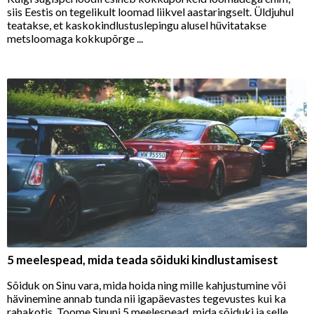
siis Eestis on tegelikult loomad liikvel aastaringselt. Üldjuhul
teatakse, et kaskokindlustuslepingu alusel hüvitatakse
metsloomaga kokkupõrge ...
5 meelespead, mida teada sõiduki kindlustamisest
Sõiduk on Sinu vara, mida hoida ning mille kahjustumine või
hävinemine annab tunda nii igapäevastes tegevustes kui ka
rahakotis. Toome Sinuni 5 meelespead, mida sõiduki ja selle