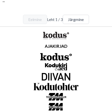
...
Eelmine
Leht
1
/
3
Järgmine
AJAKIRJAD