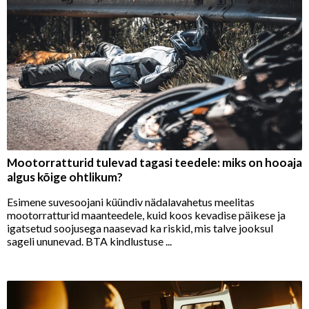
Mootorratturid tulevad tagasi teedele: miks on hooaja
algus kõige ohtlikum?
Esimene suvesoojani küündiv nädalavahetus meelitas
mootorratturid maanteedele, kuid koos kevadise päikese ja
igatsetud soojusega naasevad ka riskid, mis talve jooksul
sageli ununevad. BTA kindlustuse ...