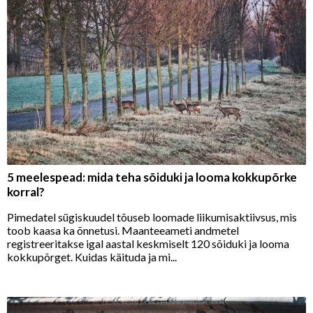
5 meelespead: mida teha sõiduki ja looma kokkupõrke
korral?
Pimedatel sügiskuudel tõuseb loomade liikumisaktiivsus, mis
toob kaasa ka õnnetusi. Maanteeameti andmetel
registreeritakse igal aastal keskmiselt 120 sõiduki ja looma
kokkupõrget. Kuidas käituda ja mi...