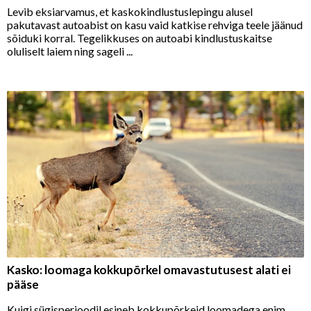
Levib eksiarvamus, et kaskokindlustuslepingu alusel
pakutavast autoabist on kasu vaid katkise rehviga teele jäänud
sõiduki korral. Tegelikkuses on autoabi kindlustuskaitse
oluliselt laiem ning sageli ...
Kasko: loomaga kokkupõrkel omavastutusest alati ei
pääse
Kuigi sügisperioodil esineb kokkupõrkeid loomadega enim,