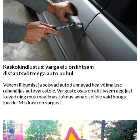
Kaskokindlustus: varga elu on lihtsam
distantsvõtmega auto puhul
Vähem liikumist ja seisvad autod annavad hea võimaluse
rahanäljas autovarastele. Varguste osas on aktiivsem aeg just
kevad ning muu maailmas toimuv annab sellele vaid hoogu
juurde. Mis kasu on vargust...