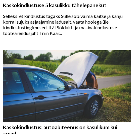
Kaskokindlustuse 5 kasulikku tähelepanekut
Selleks, et kindlustus tagaks Sulle sobivaima kaitse ja kahju
korral sujuks asjaajamine ladusalt, vaata hoolega üle
kindlustustingimused. IIZI Sõiduki- ja masinakindlustuse
tootearendusjuht Triin Käär...
Kaskokindlustus: autoabiteenus on kasulikum kui
arvad