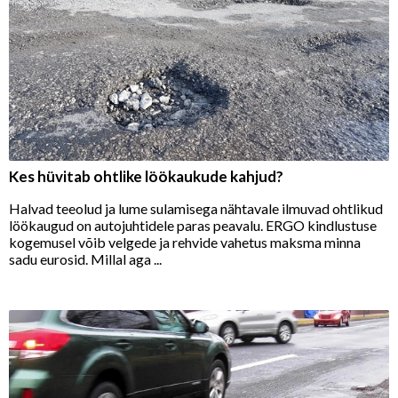
Kes hüvitab ohtlike löökaukude kahjud?
Halvad teeolud ja lume sulamisega nähtavale ilmuvad ohtlikud
löökaugud on autojuhtidele paras peavalu. ERGO kindlustuse
kogemusel võib velgede ja rehvide vahetus maksma minna
sadu eurosid. Millal aga ...