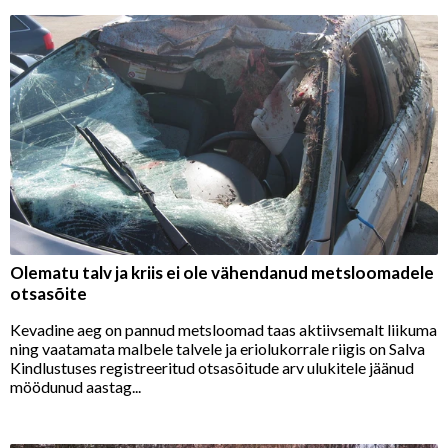
Olematu talv ja kriis ei ole vähendanud metsloomadele
otsasõite
Kevadine aeg on pannud metsloomad taas aktiivsemalt liikuma
ning vaatamata malbele talvele ja eriolukorrale riigis on Salva
Kindlustuses registreeritud otsasõitude arv ulukitele jäänud
möödunud aastag...