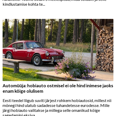
kindlustamise kohta te...
Automüüja: hobiauto ostmisel ei ole hind inimese jaoks
enam kõige olulisem
Eesti teedel liigub suviti järjest rohkem hobiautosid, millest nii
mõnegi hind ulatub sadadesse tuhandetesse eurodesse. Mille
järgi hobiauto valitakse ja millega selle omanikud kõige
sagedamini eksiva...