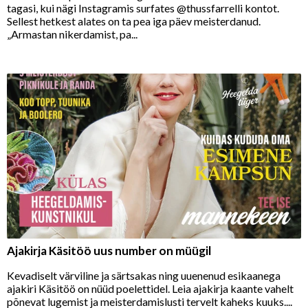
tagasi, kui nägi Instagramis surfates @thussfarrelli kontot.
Sellest hetkest alates on ta pea iga päev meisterdanud.
„Armastan nikerdamist, pa...
Ajakirja Käsitöö uus number on müügil
Kevadiselt värviline ja särtsakas ning uuenenud esikaanega
ajakiri Käsitöö on nüüd poelettidel. Leia ajakirja kaante vahelt
põnevat lugemist ja meisterdamislusti tervelt kaheks kuuks....