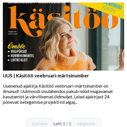
UUS | Käsitöö veebruari-märtsinumber
Uuenenud ajakirja Käsitöö veebruari-märtsinumber on
ilmunud! Uutmoodi sisulahendus pakub nüüd mugavamat
kasutamist ja värvilisemat üldmuljet. Leiad ajakirjast 24
põnevat isetegemise projekti nii algaj...
Eelmine
Leht
1
/
1
Järgmine