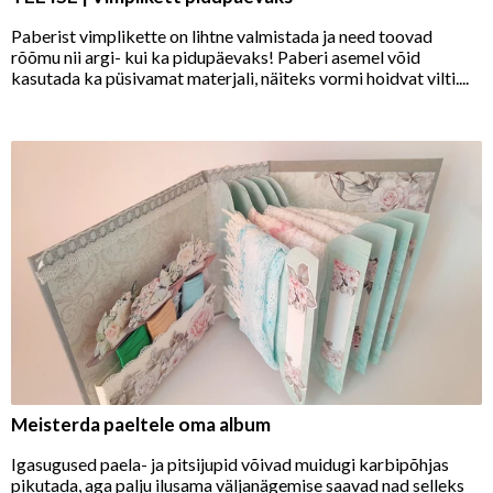
Paberist vimplikette on lihtne valmistada ja need toovad
rõõmu nii argi- kui ka pidupäevaks! Paberi asemel võid
kasutada ka püsivamat materjali, näiteks vormi hoidvat vilti....
Meisterda paeltele oma album
Igasugused paela- ja pitsijupid võivad muidugi karbipõhjas
pikutada, aga palju ilusama väljanägemise saavad nad selleks