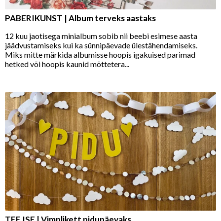
PABERIKUNST | Album terveks aastaks
12 kuu jaotisega minialbum sobib nii beebi esimese aasta
jäädvustamiseks kui ka sünnipäevade ülestähendamiseks.
Miks mitte märkida albumisse hoopis igakuised parimad
hetked või hoopis kaunid mõttetera...
TEE ISE | Vimplikett pidupäevaks