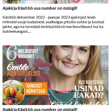
Ajakirja Käsitöö uus number on müügil!
Käsitöö detsember 2022 - jaanuar 2023 ajakirjast leiab
mitmeid sooje kudumeid, sealhulgas pitsilisi sokke ja kootud
jakke, aga ka toredaid õmblustöid nii meriinovillasest kui ka
bukleekangast....
Ajakirja Käsitöö uus number on müügil!