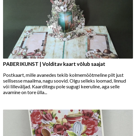
PABERIKUNST | Volditav kaart võlub saajat
Postkaart, mille avanedes tekib kolmemõõtmeline pilt just
sellisesse maailma, nagu soovid. Olgu selleks loomad, linnud
või lilleväljad. Kaarditegu pole sugugi keeruline, aga selle
avamine on tore ülla...