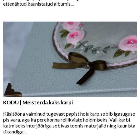
ettenähtud kaunistatud albumis....
KODU | Meisterda kaks karpi
Käsitööna valminud tugevast papist hoiukarp sobib igasuguse
pisivara, aga ka perekonna reliikviate hoidmiseks. Vali karbi
katmiseks interjööriga sobivas toonis materjalid ning kaunista
tikandiga....