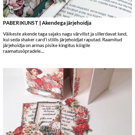
PABERIKUNST | Akendega järjehoidja
Väikeste akende taga sajaks nagu värvilist ja sillerdavat lund,
kui seda shaker card’i stiilis järjehoidjat raputad. Raamitud
järjehoidja on armas pisike kingitus kõigile
raamatusõpradele....