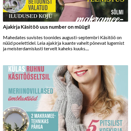
Ajakirja Käsitöö uus number on müügil
Mahedates suvistes toonides augusti-septembri Käsitöö on
nüüd poelettidel. Leia ajakirja kaante vahelt põnevat lugemist
ja meisterdamislusti tervelt kaheks kuuks....