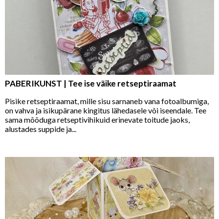
PABERIKUNST | Tee ise väike retseptiraamat
Pisike retseptiraamat, mille sisu sarnaneb vana fotoalbumiga,
on vahva ja isikupärane kingitus lähedasele või iseendale. Tee
sama mõõduga retseptivihikuid erinevate toitude jaoks,
alustades suppide ja...