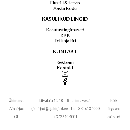
Elustiil & tervis
Aasta Kodu
KASULIKUD LINGID
Kasutustingimused
KKK
Telli ajakiri
KONTAKT
Reklaam
Kontakt
Ühinenud
Liivalaia 13, 10118 Tallinn, Eesti
|
Kõik
Ajakirjad
ajakirjad@ajakirjad.ee
|
Tel +372 610 4000,
õigused
OÜ
+372 610 4001
kaitstud.