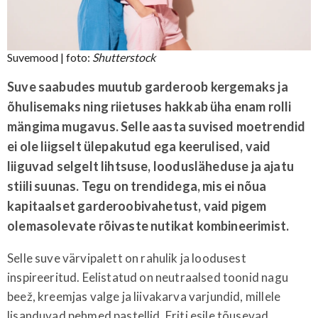
Suvemood
| foto:
Shutterstock
Suve saabudes muutub garderoob kergemaks ja
õhulisemaks ning riietuses hakkab üha enam rolli
mängima mugavus. Selle aasta suvised moetrendid
ei ole liigselt ülepakutud ega keerulised, vaid
liiguvad selgelt lihtsuse, loodusläheduse ja ajatu
stiili suunas. Tegu on trendidega, mis ei nõua
kapitaalset garderoobivahetust, vaid pigem
olemasolevate rõivaste nutikat kombineerimist.
Selle suve värvipalett on rahulik ja loodusest
inspireeritud. Eelistatud on neutraalsed toonid nagu
beež, kreemjas valge ja liivakarva varjundid, millele
lisanduvad pehmed pastellid. Eriti esile tõusevad