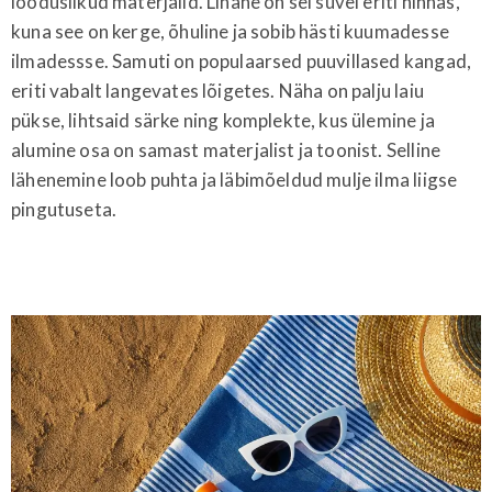
looduslikud materjalid. Linane on sel suvel eriti hinnas,
kuna see on kerge, õhuline ja sobib hästi kuumadesse
ilmadessse. Samuti on populaarsed puuvillased kangad,
eriti vabalt langevates lõigetes. Näha on palju laiu
pükse, lihtsaid särke ning komplekte, kus ülemine ja
alumine osa on samast materjalist ja toonist. Selline
lähenemine loob puhta ja läbimõeldud mulje ilma liigse
pingutuseta.