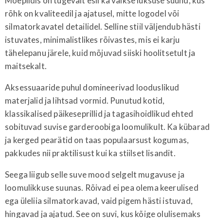
Moepildis on tugevalt esil ka vaikse luksuse suund, kus
rõhk on kvaliteedil ja ajatusel, mitte logodel või
silmatorkavatel detailidel. Selline stiil väljendub hästi
istuvates, minimalistlikes rõivastes, mis ei karju
tähelepanu järele, kuid mõjuvad siiski hoolitsetult ja
maitsekalt.
Aksessuaaride puhul domineerivad looduslikud
materjalid ja lihtsad vormid. Punutud kotid,
klassikalised päikeseprillid ja tagasihoidlikud ehted
sobituvad suvise garderoobiga loomulikult. Ka kübarad
ja kerged pearätid on taas populaarsust kogumas,
pakkudes nii praktilisust kui ka stiilset lisandit.
Seega liigub selle suve mood selgelt mugavuse ja
loomulikkuse suunas. Rõivad ei pea olema keerulised
ega üleliia silmatorkavad, vaid pigem hästi istuvad,
hingavad ja ajatud. See on suvi, kus kõige olulisemaks