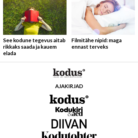
See kodune tegevus aitab
Filmitähe nipid: maga
rikkaks saada ja kauem
ennast terveks
elada
AJAKIRJAD