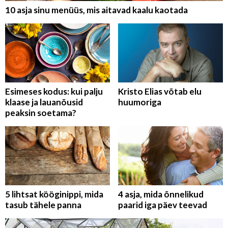
10 asja sinu menüüs, mis aitavad kaalu kaotada
Esimeses kodus: kui palju
Kristo Elias võtab elu
klaase ja lauanõusid
huumoriga
peaksin soetama?
5 lihtsat kööginippi, mida
4 asja, mida õnnelikud
tasub tähele panna
paarid iga päev teevad