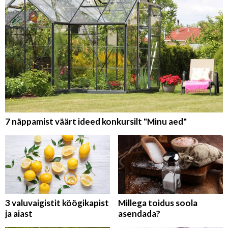
7 näppamist väärt ideed konkursilt "Minu aed"
3 valuvaigistit köögikapist
Millega toidus soola
ja aiast
asendada?