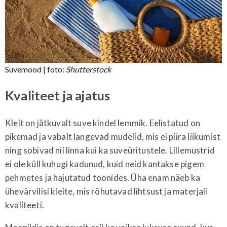
Suvemood
| foto:
Shutterstock
Kvaliteet ja ajatus
Kleit on jätkuvalt suve kindel lemmik. Eelistatud on
pikemad ja vabalt langevad mudelid, mis ei piira liikumist
ning sobivad nii linna kui ka suveüritustele. Lillemustrid
ei ole küll kuhugi kadunud, kuid neid kantakse pigem
pehmetes ja hajutatud toonides. Üha enam näeb ka
ühevärvilisi kleite, mis rõhutavad lihtsust ja materjali
kvaliteeti.