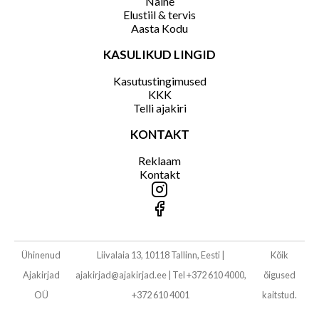
Naine
Elustiil & tervis
Aasta Kodu
KASULIKUD LINGID
Kasutustingimused
KKK
Telli ajakiri
KONTAKT
Reklaam
Kontakt
Ühinenud
Liivalaia 13, 10118 Tallinn, Eesti
|
Kõik
Ajakirjad
ajakirjad@ajakirjad.ee
|
Tel +372 610 4000,
õigused
OÜ
+372 610 4001
kaitstud.