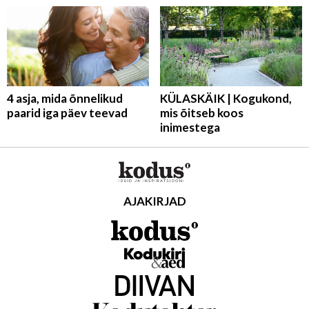
4 asja, mida õnnelikud
KÜLASKÄIK | Kogukond,
paarid iga päev teevad
mis õitseb koos
inimestega
AJAKIRJAD