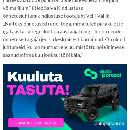
näiteks aiatööde puhul on õnnetuse ennetamine juba
võimalikum,“ ütleb Salva Kindlustuse
õnnetusjuhtumikindlustuse tootejuht Velli-Vällik.
„Näiteks õnnetused redelitega, mida tuleb paraku ette
igal aastal ja tegelikult ka aastaajal ning tihti on nende
õnnetuse tagajärjed ka keskmisest karmimad. On olnud
juhtumeid, kui on murtud reieluu, mistõttu pole inimene
saanud mitme kuu jooksul tööl käia.“