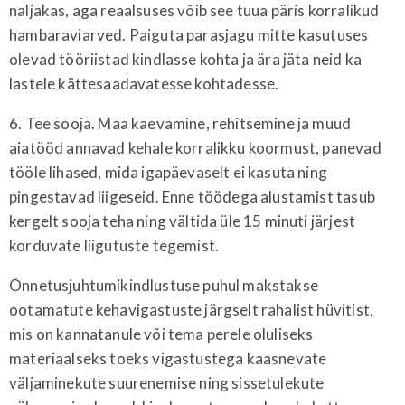
naljakas, aga reaalsuses võib see tuua päris korralikud
hambaraviarved. Paiguta parasjagu mitte kasutuses
olevad tööriistad kindlasse kohta ja ära jäta neid ka
lastele kättesaadavatesse kohtadesse.
6. Tee sooja. Maa kaevamine, rehitsemine ja muud
aiatööd annavad kehale korralikku koormust, panevad
tööle lihased, mida igapäevaselt ei kasuta ning
pingestavad liigeseid. Enne töödega alustamist tasub
kergelt sooja teha ning vältida üle 15 minuti järjest
korduvate liigutuste tegemist.
Õnnetusjuhtumikindlustuse puhul makstakse
ootamatute kehavigastuste järgselt rahalist hüvitist,
mis on kannatanule või tema perele oluliseks
materiaalseks toeks vigastustega kaasnevate
väljaminekute suurenemise ning sissetulekute