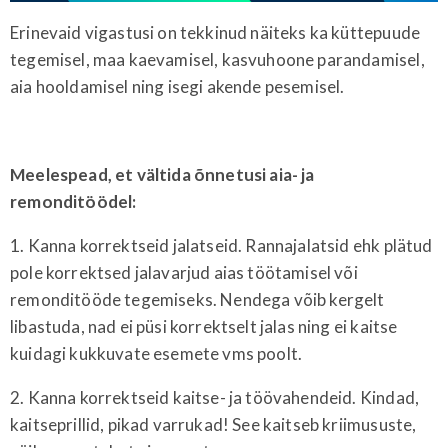
Erinevaid vigastusi on tekkinud näiteks ka küttepuude
tegemisel, maa kaevamisel, kasvuhoone parandamisel,
aia hooldamisel ning isegi akende pesemisel.
Meelespead, et vältida õnnetusi aia- ja
remonditöödel:
1. Kanna korrektseid jalatseid. Rannajalatsid ehk plätud
pole korrektsed jalavarjud aias töötamisel või
remonditööde tegemiseks. Nendega võib kergelt
libastuda, nad ei püsi korrektselt jalas ning ei kaitse
kuidagi kukkuvate esemete vms poolt.
2. Kanna korrektseid kaitse- ja töövahendeid. Kindad,
kaitseprillid, pikad varrukad! See kaitseb kriimususte,