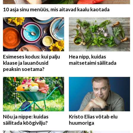
10 asja sinu menüüs, mis aitavad kaalu kaotada
Esimeses kodus: kui palju
Hea nipp, kuidas
klaase ja lauanõusid
maitsetaimi säilitada
peaksin soetama?
Nõu ja nippe: kuidas
Kristo Elias võtab elu
säilitada köögivilju?
huumoriga