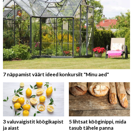
7 näppamist väärt ideed konkursilt "Minu aed"
3 valuvaigistit köögikapist
5 lihtsat kööginippi, mida
ja aiast
tasub tähele panna