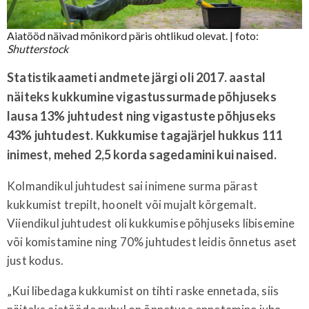
Aiatööd näivad mõnikord päris ohtlikud olevat.
| foto:
Shutterstock
Statistikaameti andmete järgi oli 2017. aastal
näiteks kukkumine vigastussurmade põhjuseks
lausa 13% juhtudest ning vigastuste põhjuseks
43% juhtudest. Kukkumise tagajärjel hukkus 111
inimest, mehed 2,5 korda sagedamini kui naised.
Kolmandikul juhtudest sai inimene surma pärast
kukkumist trepilt, hoonelt või mujalt kõrgemalt.
Viiendikul juhtudest oli kukkumise põhjuseks libisemine
või komistamine ning 70% juhtudest leidis õnnetus aset
just kodus.
„Kui libedaga kukkumist on tihti raske ennetada, siis