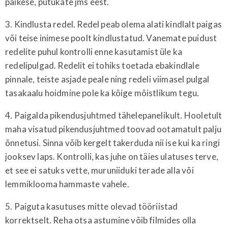
päikese, putukate jms eest.
3. Kindlusta redel. Redel peab olema alati kindlalt paigas
või teise inimese poolt kindlustatud. Vanemate puidust
redelite puhul kontrolli enne kasutamist üle ka
redelipulgad. Redelit ei tohiks toetada ebakindlale
pinnale, teiste asjade peale ning redeli viimasel pulgal
tasakaalu hoidmine pole ka kõige mõistlikum tegu.
4. Paigalda pikendusjuhtmed tähelepanelikult. Hooletult
maha visatud pikendusjuhtmed toovad ootamatult palju
õnnetusi. Sinna võib kergelt takerduda nii ise kui ka ringi
jooksev laps. Kontrolli, kas juhe on täies ulatuses terve,
et see ei satuks vette, muruniiduki terade alla või
lemmiklooma hammaste vahele.
5. Paiguta kasutuses mitte olevad tööriistad
korrektselt. Reha otsa astumine võib filmides olla