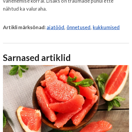
vähenemise korral. Lisaks on traumade puhul ette
nähtud ka valuraha.
Artikli märksõnad:
aiatööd
,
õnnetused
,
kukkumised
Sarnased artiklid