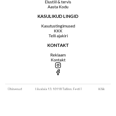
Elustiil & tervis
Aasta Kodu
KASULIKUD LINGID
Kasutustingimused
KKK
Telli ajakiri
KONTAKT
Reklaam
Kontakt
Ühinenud
Liivalaia 13, 10118 Tallinn, Eesti
|
Kõik
Ajakirjad
ajakirjad@ajakirjad.ee
|
Tel +372 610 4000,
õigused
OÜ
+372 610 4001
kaitstud.