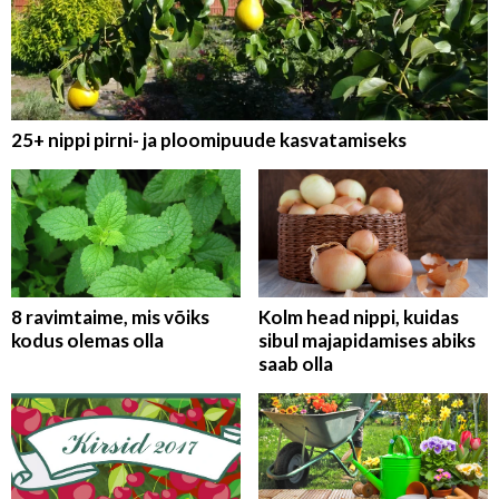
25+ nippi pirni- ja ploomipuude kasvatamiseks
8 ravimtaime, mis võiks
Kolm head nippi, kuidas
kodus olemas olla
sibul majapidamises abiks
saab olla