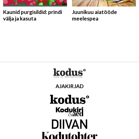
Kaunid purgisildid: prindi
Juunikuu aiatööde
välja ja kasuta
meelespea
AJAKIRJAD