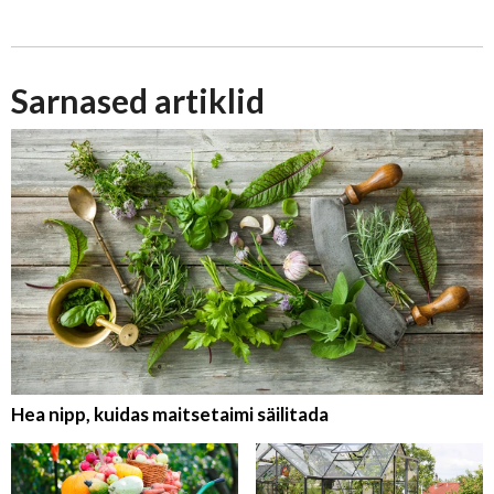
Sarnased artiklid
Hea nipp, kuidas maitsetaimi säilitada