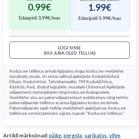
0.99
€
1.99
€
Edaspidi
3.99
€/kuu
Edasipidi
5.99
€/kuu
LOGI SISSE
(KUI JUBA OLED TELLIJA)
Kodus.ee tellimus annab ligipääsu kogu
kodus.ee
veebilehe
tasulisele sisule, sh sinna valitud ajakirjade
Kodukiri&Aed
,
Diivan
,
Kodutohter
,
Tehnikamaailm
,
TM Kodu&Ehitus
,
Käsitöö
,
Aed
, Jõulud lugudele, muudele Ühinenud Ajakirjade
väljaannete materjalidele ning kodus.ee lisalugudele.
Veebilehe sisu on paberväljaannetest eraldiseisev ning kehtiv
paberväljaande tellimus ei anna ligipääsu kodus.ee lehele.
Paberväljaande saab tellida veebilehelt
ajakirjad.ee
, kodus.ee
tellimuse vormistamiseks vajuta nupule "Kodus.ee tellimus".
Artikli märksõnad:
päike
,
pergola
,
varikatus
,
vihm