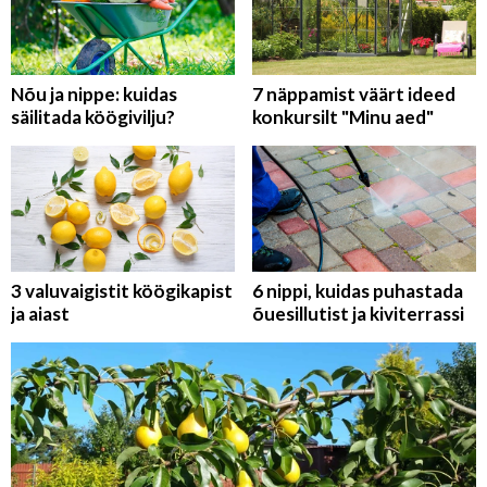
Nõu ja nippe: kuidas
7 näppamist väärt ideed
säilitada köögivilju?
konkursilt "Minu aed"
3 valuvaigistit köögikapist
6 nippi, kuidas puhastada
ja aiast
õuesillutist ja kiviterrassi