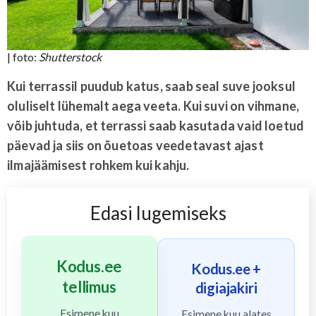
| foto:
Shutterstock
Kui terrassil puudub katus, saab seal suve jooksul
oluliselt lühemalt aega veeta. Kui suvi on vihmane,
võib juhtuda, et terrassi saab kasutada vaid loetud
päevad ja siis on õuetoas veedetavast ajast
ilmajäämisest rohkem kui kahju.
Edasi lugemiseks
Kodus.ee
Kodus.ee +
tellimus
digiajakiri
Esimene kuu
Esimene kuu alates