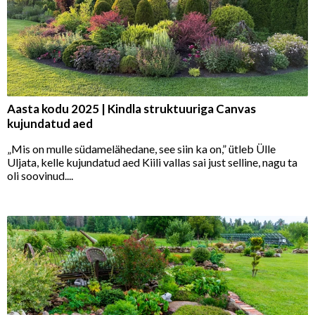
Aasta kodu 2025 | Kindla struktuuriga Canvas
kujundatud aed
„Mis on mulle südamelähedane, see siin ka on,” ütleb Ülle
Uljata, kelle kujundatud aed Kiili vallas sai just selline, nagu ta
oli soovinud....