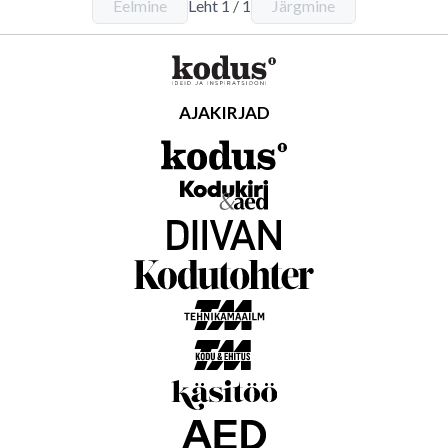
Eelmine
Leht
1
/
1
Järgmine
AJAKIRJAD