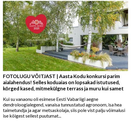
FOTOLUGU VÕITJAST | Aasta Kodu konkursi parim
aialahendus! Selles koduaias on lopsakad istutused,
kõrged kased, mitmekülgne terrass ja muru kui samet
Kui su vanaonu oli esimese Eesti Vabariigi aegne
dendroloogialegend, vanaisa tunnustatud agronoom, isa hea
taimetundja ja agar metsaskolaja, siis pole vist palju võimalusi
ise kõigest sellest puutumat...