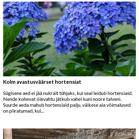
Kolm avastusväärset hortensiat
Sügisene aed ei jää nukralt tühjaks, kui seal leidub hortensiaid.
Nende kohevat õievahtu jätkub vahel kuni noore talveni.
Suurde aeda mahub hortensiaid palju, väikese aia võimalused
on piiratumad, kui...