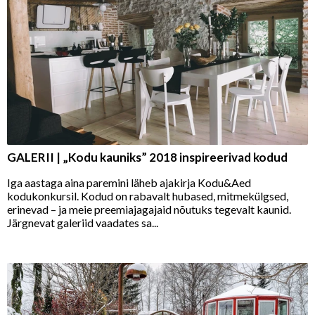
GALERII | „Kodu kauniks” 2018 inspireerivad kodud
Iga aastaga aina paremini läheb ajakirja Kodu&Aed
kodukonkursil. Kodud on rabavalt hubased, mitmekülgsed,
erinevad – ja meie preemiajagajaid nõutuks tegevalt kaunid.
Järgnevat galeriid vaadates sa...