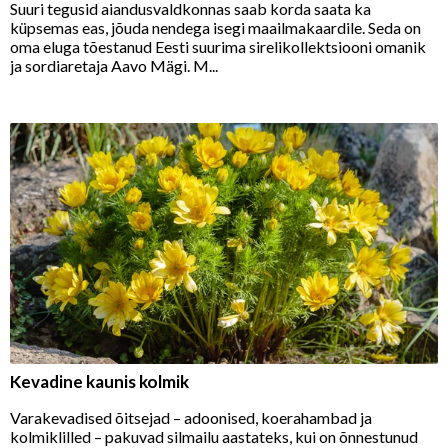
Suuri tegusid aiandusvaldkonnas saab korda saata ka
küpsemas eas, jõuda nendega isegi maailmakaardile. Seda on
oma eluga tõestanud Eesti suurima sirelikollektsiooni omanik
ja sordiaretaja Aavo Mägi. M...
Kevadine kaunis kolmik
Varakevadised õitsejad – adoonised, koerahambad ja
kolmiklilled – pakuvad silmailu aastateks, kui on õnnestunud