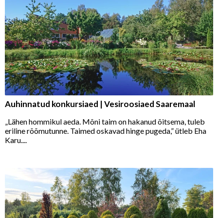
Auhinnatud konkursiaed | Vesiroosiaed Saaremaal
„Lähen hommikul aeda. Mõni taim on hakanud õitsema, tuleb
eriline rõõmutunne. Taimed oskavad hinge pugeda,” ütleb Eha
Karu....