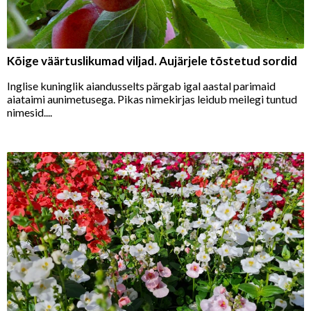
Kõige väärtuslikumad viljad. Aujärjele tõstetud sordid
Inglise kuninglik aiandusselts pärgab igal aastal parimaid
aiataimi aunimetusega. Pikas nimekirjas leidub meilegi tuntud
nimesid....