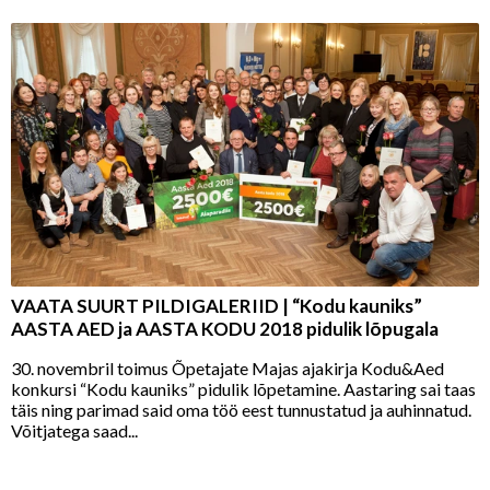
VAATA SUURT PILDIGALERIID | “Kodu kauniks”
AASTA AED ja AASTA KODU 2018 pidulik lõpugala
30. novembril toimus Õpetajate Majas ajakirja Kodu&Aed
konkursi “Kodu kauniks” pidulik lõpetamine. Aastaring sai taas
täis ning parimad said oma töö eest tunnustatud ja auhinnatud.
Võitjatega saad...