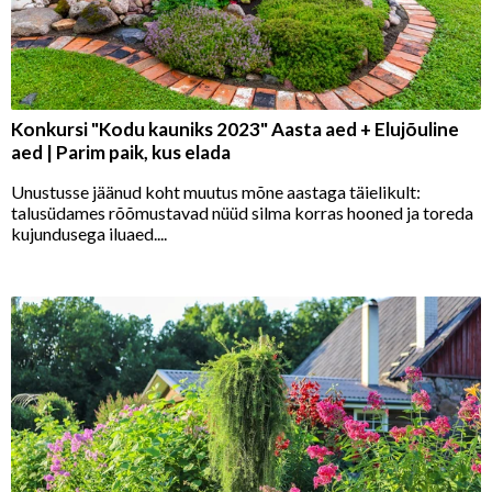
Konkursi "Kodu kauniks 2023" Aasta aed + Elujõuline
aed | Parim paik, kus elada
Unustusse jäänud koht muutus mõne aastaga täielikult:
talusüdames rõõmustavad nüüd silma korras hooned ja toreda
kujundusega iluaed....