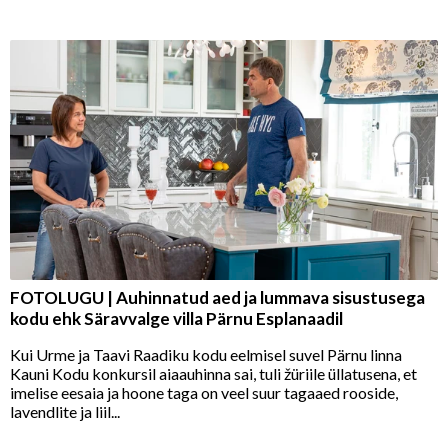
FOTOLUGU | Auhinnatud aed ja lummava sisustusega
kodu ehk Säravvalge villa Pärnu Esplanaadil
Kui Urme ja Taavi Raadiku kodu eelmisel suvel Pärnu linna
Kauni Kodu konkursil aiaauhinna sai, tuli žüriile üllatusena, et
imelise eesaia ja hoone taga on veel suur tagaaed rooside,
lavendlite ja liil...