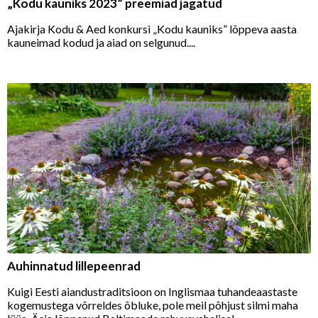
„Kodu kauniks 2023” preemiad jagatud
Ajakirja Kodu & Aed konkursi „Kodu kauniks” lõppeva aasta
kauneimad kodud ja aiad on selgunud....
Auhinnatud lillepeenrad
Kuigi Eesti aiandustraditsioon on Inglismaa tuhandeaastaste
kogemustega võrreldes õbluke, pole meil põhjust silmi maha