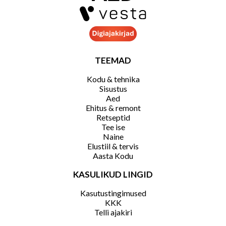
TEEMAD
Kodu & tehnika
Sisustus
Aed
Ehitus & remont
Retseptid
Tee ise
Naine
Elustiil & tervis
Aasta Kodu
KASULIKUD LINGID
Kasutustingimused
KKK
Telli ajakiri