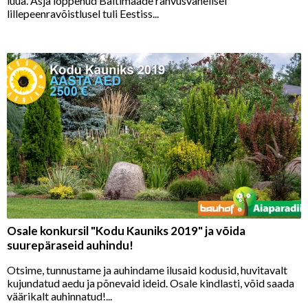
lüüa. Äsja lõppenud Baltimaade rahvusvahelisel
lillepeenravõistlusel tuli Eestiss...
Osale konkursil "Kodu Kauniks 2019" ja võida
suurepäraseid auhindu!
Otsime, tunnustame ja auhindame ilusaid kodusid, huvitavalt
kujundatud aedu ja põnevaid ideid. Osale kindlasti, võid saada
väärikalt auhinnatud!...