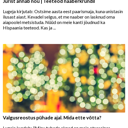
Jurist annab nõu | Teeteod naaberkrundil
Lugeja kirjutab: Ostsime aasta eest paarismaja, kuna unistasin
ilusast aiast. Kevadel selgus, et me naaber on lasknud oma
aiapoolel metsistuda. Nüüd on meie kanti jõudnud ka
Hispaania teeteod. Kas ja ...
Valgusreostus pühade ajal. Mida ette võtta?
Lugeja kurdab: "Minu tubade aknad on maja otsaseinas,