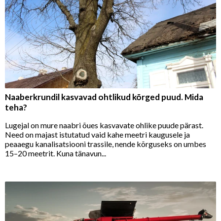
Naaberkrundil kasvavad ohtlikud kõrged puud. Mida
teha?
Lugejal on mure naabri õues kasvavate ohlike puude pärast.
Need on majast istutatud vaid kahe meetri kaugusele ja
peaaegu kanalisatsiooni trassile, nende kõrguseks on umbes
15–20 meetrit. Kuna tänavun...