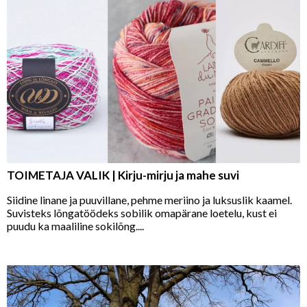
TOIMETAJA VALIK | Kirju-mirju ja mahe suvi
Siidine linane ja puuvillane, pehme meriino ja luksuslik kaamel.
Suvisteks lõngatöödeks sobilik omapärane loetelu, kust ei
puudu ka maaliline sokilõng....