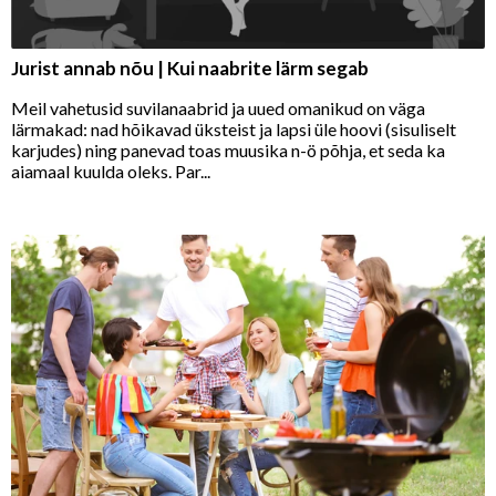
Jurist annab nõu | Kui naabrite lärm segab
Meil vahetusid suvilanaabrid ja uued omanikud on väga
lärmakad: nad hõikavad üksteist ja lapsi üle hoovi (sisuliselt
karjudes) ning panevad toas muusika n-ö põhja, et seda ka
aiamaal kuulda oleks. Par...