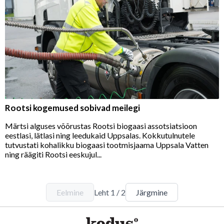
Rootsi kogemused sobivad meilegi
Märtsi alguses võõrustas Rootsi biogaasi assotsiatsioon
eestlasi, lätlasi ning leedukaid Uppsalas. Kokkutulnutele
tutvustati kohalikku biogaasi tootmisjaama Uppsala Vatten
ning räägiti Rootsi eeskujul...
Eelmine
Leht
1
/
2
Järgmine