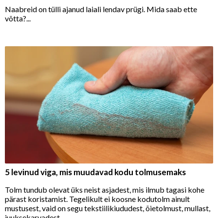
Naabreid on tülli ajanud laiali lendav prügi. Mida saab ette
võtta?...
5 levinud viga, mis muudavad kodu tolmusemaks
Tolm tundub olevat üks neist asjadest, mis ilmub tagasi kohe
pärast koristamist. Tegelikult ei koosne kodutolm ainult
mustusest, vaid on segu tekstiilikiududest, õietolmust, mullast,
juuksekarvadest, ...