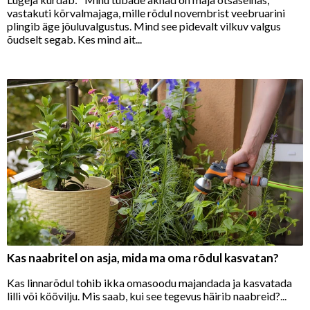
vastakuti kõrvalmajaga, mille rõdul novembrist veebruarini
plingib äge jõuluvalgustus. Mind see pidevalt vilkuv valgus
õudselt segab. Kes mind ait...
Kas naabritel on asja, mida ma oma rõdul kasvatan?
Kas linnarõdul tohib ikka omasoodu majandada ja kasvatada
lilli või köövilju. Mis saab, kui see tegevus häirib naabreid?...