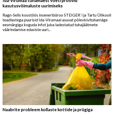
Ida-Virumaa tuhamäest võeti proovid
kasutusvõimaluste uurimiseks
Ragn-Sells koostöös inseneribüroo STEIGER`i ja Tartu Ülikooli
teadlastega puurisid Ida-Virumaal asuvat põlevkivituhamäge
eesmärgiga koguda infot juba ladestatud tuhajäätmete
väärindamise edasiste uuri...
Naabrite probleem kollaste kottide ja prügiga