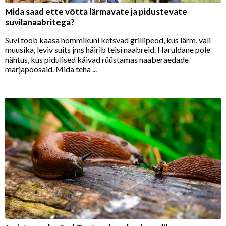
Mida saad ette võtta lärmavate ja pidustevate
suvilanaabritega?
Suvi toob kaasa hommikuni ketsvad grillipeod, kus lärm, vali
muusika, leviv suits jms häirib teisi naabreid. Haruldane pole
nähtus, kus pidulised käivad rüüstamas naaberaedade
marjapõõsaid. Mida teha ...