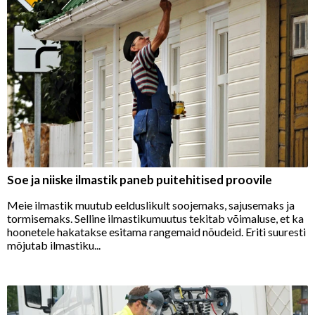
Soe ja niiske ilmastik paneb puitehitised proovile
Meie ilmastik muutub eelduslikult soojemaks, sajusemaks ja
tormisemaks. Selline ilmastikumuutus tekitab võimaluse, et ka
hoonetele hakatakse esitama rangemaid nõudeid. Eriti suuresti
mõjutab ilmastiku...