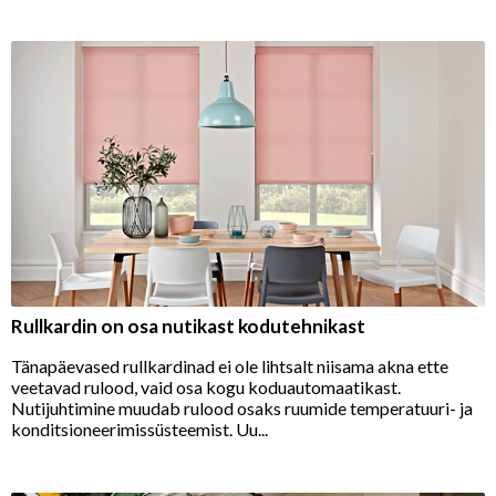
Rullkardin on osa nutikast kodutehnikast
Tänapäevased rullkardinad ei ole lihtsalt niisama akna ette
veetavad rulood, vaid osa kogu koduautomaatikast.
Nutijuhtimine muudab rulood osaks ruumide temperatuuri- ja
konditsioneerimissüsteemist. Uu...