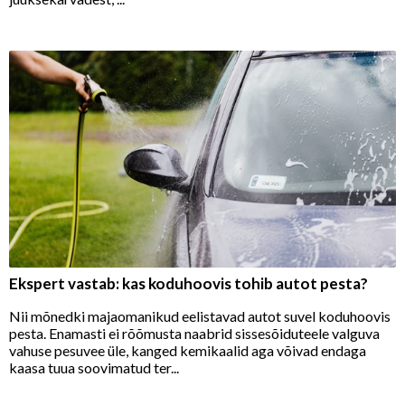
Ekspert vastab: kas koduhoovis tohib autot pesta?
Nii mõnedki majaomanikud eelistavad autot suvel koduhoovis
pesta. Enamasti ei rõõmusta naabrid sissesõiduteele valguva
vahuse pesuvee üle, kanged kemikaalid aga võivad endaga
kaasa tuua soovimatud ter...