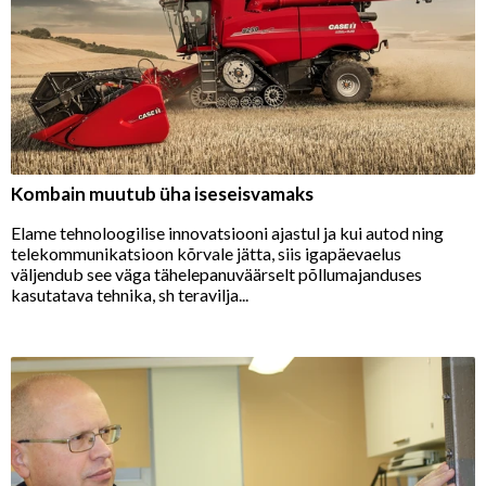
Kombain muutub üha iseseisvamaks
Elame tehnoloogilise innovatsiooni ajastul ja kui autod ning
telekommunikatsioon kõrvale jätta, siis igapäevaelus
väljendub see väga tähelepanuväärselt põllumajanduses
kasutatava tehnika, sh teravilja...