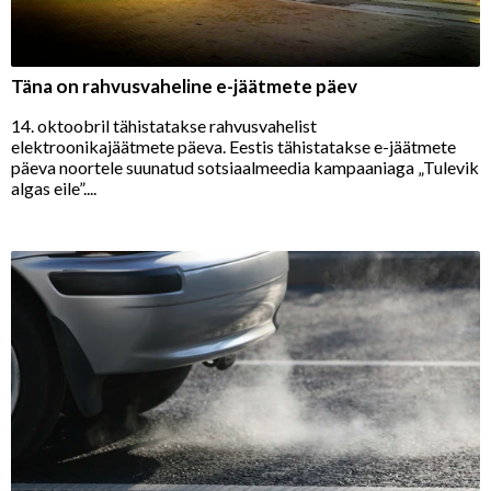
Täna on rahvusvaheline e-jäätmete päev
14. oktoobril tähistatakse rahvusvahelist
elektroonikajäätmete päeva. Eestis tähistatakse e-jäätmete
päeva noortele suunatud sotsiaalmeedia kampaaniaga „Tulevik
algas eile”....