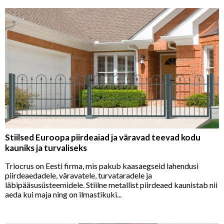
Stiilsed Euroopa piirdeaiad ja väravad teevad kodu
kauniks ja turvaliseks
Triocrus on Eesti firma, mis pakub kaasaegseid lahendusi
piirdeaedadele, väravatele, turvataradele ja
läbipääsusüsteemidele. Stiilne metallist piirdeaed kaunistab nii
aeda kui maja ning on ilmastikuki...