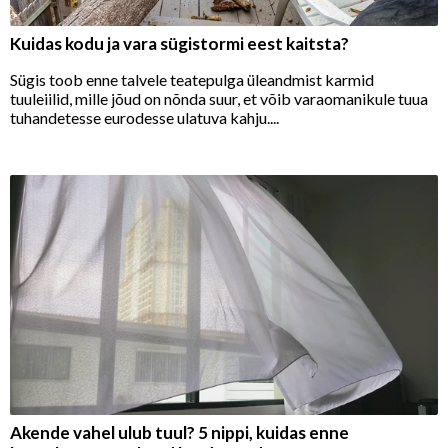
Kuidas kodu ja vara sügistormi eest kaitsta?
Sügis toob enne talvele teatepulga üleandmist karmid
tuuleiilid, mille jõud on nõnda suur, et võib varaomanikule tuua
tuhandetesse eurodesse ulatuva kahju....
Akende vahel ulub tuul? 5 nippi, kuidas enne