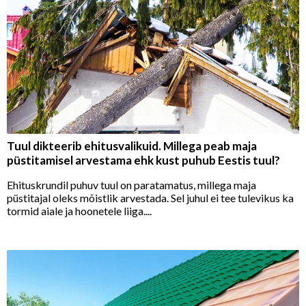
Tuul dikteerib ehitusvalikuid. Millega peab maja
püstitamisel arvestama ehk kust puhub Eestis tuul?
Ehituskrundil puhuv tuul on paratamatus, millega maja
püstitajal oleks mõistlik arvestada. Sel juhul ei tee tulevikus ka
tormid aiale ja hoonetele liiga....