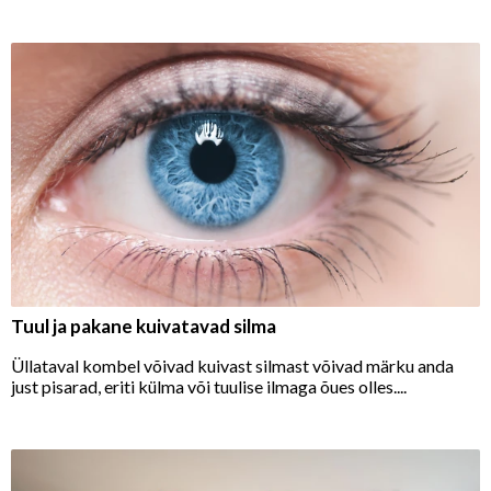
Tuul ja pakane kuivatavad silma
Üllataval kombel võivad kuivast silmast võivad märku anda
just pisarad, eriti külma või tuulise ilmaga õues olles....