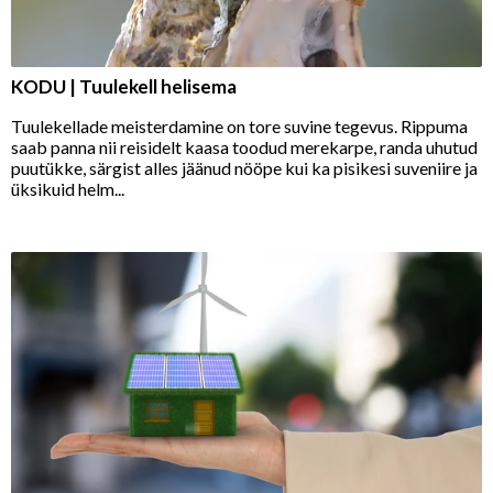
KODU | Tuulekell helisema
Tuulekellade meisterdamine on tore suvine tegevus. Rippuma
saab panna nii reisidelt kaasa toodud merekarpe, randa uhutud
puutükke, särgist alles jäänud nööpe kui ka pisikesi suveniire ja
üksikuid helm...