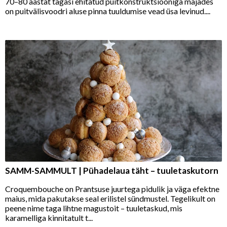
70–80 aastat tagasi ehitatud puitkonstruktsiooniga majades
on puitvälisvoodri aluse pinna tuuldumise vead üsa levinud....
SAMM-SAMMULT | Pühadelaua täht – tuuletaskutorn
Croquembouche on Prantsuse juurtega pidulik ja väga efektne
maius, mida pakutakse seal erilistel sündmustel. Tegelikult on
peene nime taga lihtne magustoit – tuuletaskud, mis
karamelliga kinnitatult t...