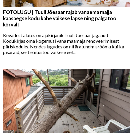
FOTOLUGU | Tuuli Jõesaar rajab vanaema majja
kaasaegse kodu kahe väikese lapse ning palgatöö
kõrvalt
Kevadest alates on ajakirjanik Tuuli Jõesaar jaganud
Kodukirjas oma kogemusi vana maamaja renoveerimisest
päriskoduks. Nendes lugudes on nii äratundmisrõõmu kui ka
pisaraid, sest ehitustöö väikese eel...