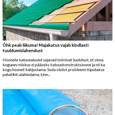
Õhk peab liikuma! Majakatus vajab kindlasti
tuuldumislahendust
Hoonete katusealused vajavad toimivat tuulutust, et sinna
kogunev niiskus ei pääseks katusekonstruktsioone ja nii ka
kogu hoonet kahjustama. Seda olulist probleemi kiputakse
pahatihti alahindama, kinn...