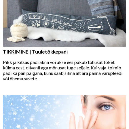
TIKKIMINE | Tuuletõkkepadi
Pikk ja kitsas padi akna või ukse ees pakub tõhusat tõket
külma eest, diivanil aga mõnusat tuge seljale. Kui vaja, toimib
padi ka panipaigana, kuhu saab silma alt ära panna varupleedi
või õhema suvete...