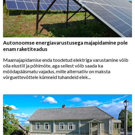
Autonoomse energiavarustusega majapidamine pole
enam raketiteadus
Maamajapidamise enda toodetud elektriga varustamine võib
olla elustiil ja põhimõte, aga sellest võib saada ka
möödapääsmatu vajadus, mille alternatiiv on maksta
võrguettevõttele kümneid tuhandeid elek...