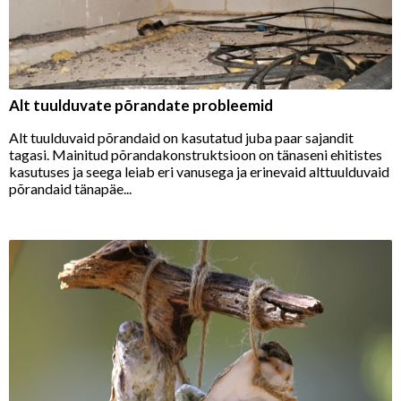
Alt tuulduvate põrandate probleemid
Alt tuulduvaid põrandaid on kasutatud juba paar sajandit
tagasi. Mainitud põrandakonstruktsioon on tänaseni ehitistes
kasutuses ja seega leiab eri vanusega ja erinevaid alttuulduvaid
põrandaid tänapäe...