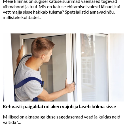
Meie kliimas on sügisel katuse suurimad vaenlased tugevad
vihmahood ja tuul. Mis on katuse ehitamisel valesti läinud, kui
vett majja sisse hakkab tulema? Spetsialistid annavad nõu,
millistele kohtadel...
Kehvasti paigaldatud aken vajub ja laseb külma sisse
Millised on aknapaigalduse sagedasemad vead ja kuidas neid
vältida?...