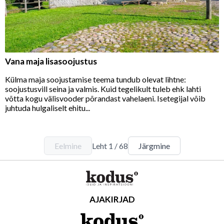
Vana maja lisasoojustus
Külma maja soojustamise teema tundub olevat lihtne:
soojustusvill seina ja valmis. Kuid tegelikult tuleb ehk lahti
võtta kogu välisvooder põrandast vahelaeni. Isetegijal võib
juhtuda hulgaliselt ehitu...
Eelmine
Leht
1
/
68
Järgmine
AJAKIRJAD