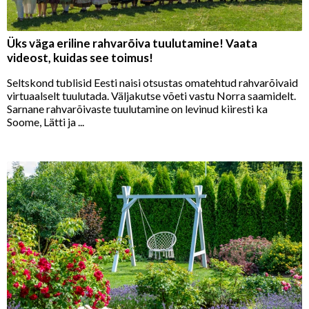
Üks väga eriline rahvarõiva tuulutamine! Vaata
videost, kuidas see toimus!
Seltskond tublisid Eesti naisi otsustas omatehtud rahvarõivaid
virtuaalselt tuulutada. Väljakutse võeti vastu Norra saamidelt.
Sarnane rahvarõivaste tuulutamine on levinud kiiresti ka
Soome, Lätti ja ...