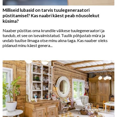
Milliseid lubasid on tarvis tuulegeneraatori
püstitamisel? Kas naabri käest peab nõusolekut
küsima?
Naaber püstitas oma krundile väikese tuulegeneraatori ja
tundub, et see on isevalmistatud. Tuulik põhjustab müra ja
undab tuulise ilmaga otse minu akna taga. Kas naaber oleks
pidanud minu käest genera...