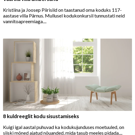
Kristiina ja Joosep Piirisild on taastanud oma koduks 117-
aastase villa Pärnus. Mullusel kodukonkursil tunnustati neid
vannitoapreemiaga....
8 kuldreeglit kodu sisustamiseks
Kuigi igal aastal puhuvad ka kodukujunduses moetuuled, on
siiski mõned ajatud nõuanded, mida tasub meeles pidada....