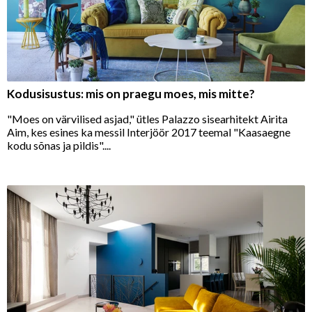
Kodusisustus: mis on praegu moes, mis mitte?
"Moes on värvilised asjad," ütles Palazzo sisearhitekt Airita
Aim, kes esines ka messil Interjöör 2017 teemal "Kaasaegne
kodu sõnas ja pildis"....