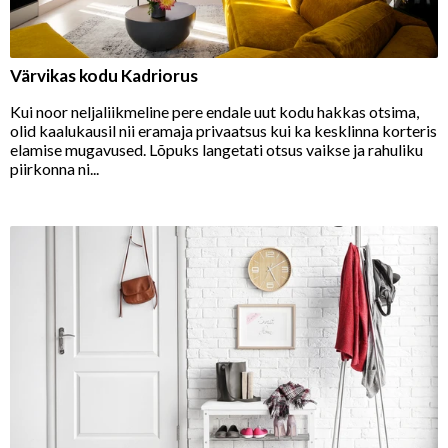
Värvikas kodu Kadriorus
Kui noor neljaliikmeline pere endale uut kodu hakkas otsima,
olid kaalukausil nii eramaja privaatsus kui ka kesklinna korteris
elamise mugavused. Lõpuks langetati otsus vaikse ja rahuliku
piirkonna ni...