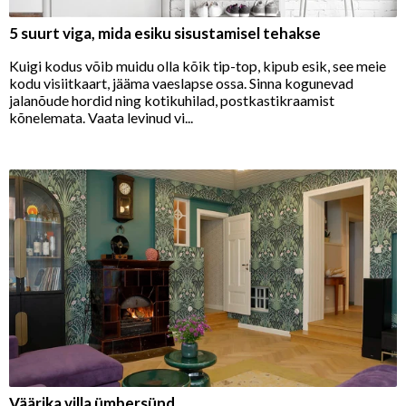
5 suurt viga, mida esiku sisustamisel tehakse
Kuigi kodus võib muidu olla kõik tip-top, kipub esik, see meie
kodu visiitkaart, jääma vaeslapse ossa. Sinna kogunevad
jalanõude hordid ning kotikuhilad, postkastikraamist
kõnelemata. Vaata levinud vi...
Väärika villa ümbersünd