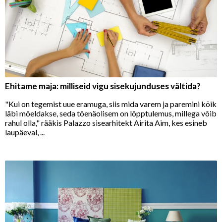
Ehitame maja: milliseid vigu sisekujunduses vältida?
"Kui on tegemist uue eramuga, siis mida varem ja paremini kõik
läbi mõeldakse, seda tõenäolisem on lõpptulemus, millega võib
rahul olla," rääkis Palazzo sisearhitekt Airita Aim, kes esineb
laupäeval, ...