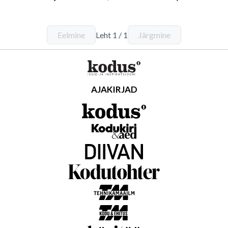
Eelmine
Leht
1
/
1
Järgmine
AJAKIRJAD