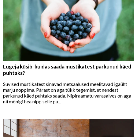
Lugeja küsib: kuidas saada mustikatest parkunud käed
puhtaks?
Suvised mustikatest sinavad metsaalused meelitavad igaüht
marju noppima. Pärast on aga tükk tegemist, et nendest
parkunud käed puhtaks saada. Nipiraamatu varasalves on aga
nii mõnigi hea nipp selle pu...