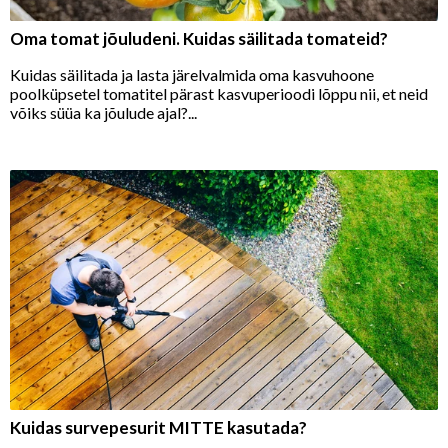
Oma tomat jõuludeni. Kuidas säilitada tomateid?
Kuidas säilitada ja lasta järelvalmida oma kasvuhoone
poolküpsetel tomatitel pärast kasvuperioodi lõppu nii, et neid
võiks süüa ka jõulude ajal?...
Kuidas survepesurit MITTE kasutada?