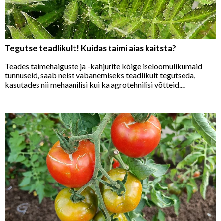
Tegutse teadlikult! Kuidas taimi aias kaitsta?
Teades taimehaiguste ja -kahjurite kõige iseloomulikumaid
tunnuseid, saab neist vabanemiseks teadlikult tegutseda,
kasutades nii mehaanilisi kui ka agrotehnilisi võtteid....