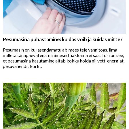
Pesumasina puhastamine: kuidas võib ja kuidas mitte?
Pesumasin on kui asendamatu abimees teie vannitoas, ilma
milleta tänapäeval enam inimesed hakkama ei saa. Tõsi on see,
et pesumasina kasutamine aitab kokku hoida nii vett, energiat,
pesuvahendit kui k...