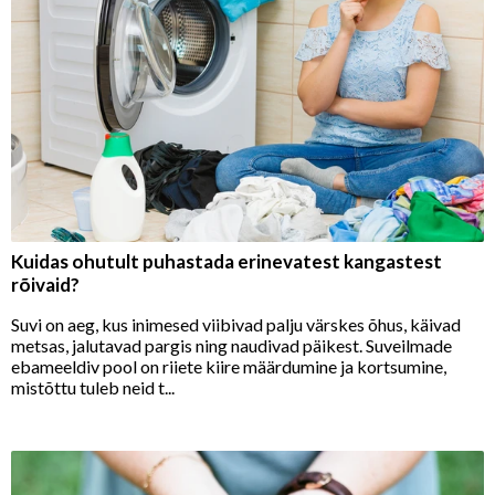
Kuidas ohutult puhastada erinevatest kangastest
rõivaid?
Suvi on aeg, kus inimesed viibivad palju värskes õhus, käivad
metsas, jalutavad pargis ning naudivad päikest. Suveilmade
ebameeldiv pool on riiete kiire määrdumine ja kortsumine,
mistõttu tuleb neid t...