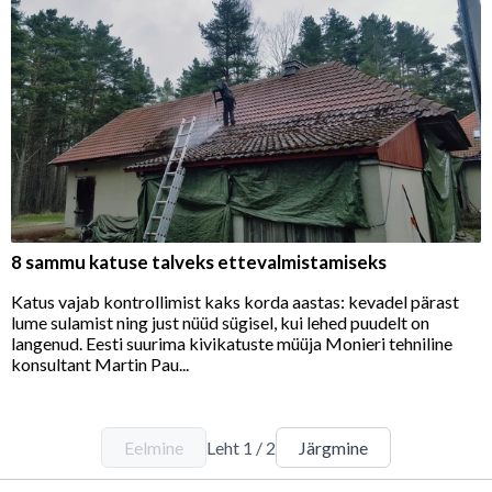
8 sammu katuse talveks ettevalmistamiseks
Katus vajab kontrollimist kaks korda aastas: kevadel pärast
lume sulamist ning just nüüd sügisel, kui lehed puudelt on
langenud. Eesti suurima kivikatuste müüja Monieri tehniline
konsultant Martin Pau...
Eelmine
Leht
1
/
2
Järgmine