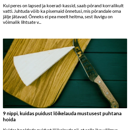
Kui peres on lapsed ja koerad-kassid, saab põrand korralikult
vatti. Juhtuda võib ka pisemaid õnnetusi, mis põrandale oma
jälje jätavad. Õnneks ei pea meelt heitma, sest iluvigu on
võimalik lihtsate v...
9 nippi, kuidas puidust lõikelauda mustusest puhtana
hoida
Kuidas hooldada puidust lõikalauda nii, et selle ilus välimus