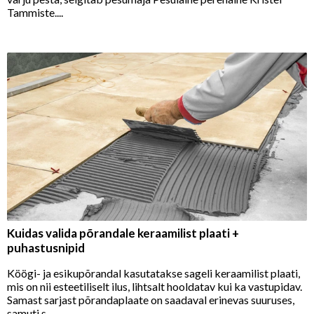
Tammiste....
Kuidas valida põrandale keraamilist plaati +
puhastusnipid
Köögi- ja esikupõrandal kasutatakse sageli keraamilist plaati,
mis on nii esteetiliselt ilus, lihtsalt hooldatav kui ka vastupidav.
Samast sarjast põrandaplaate on saadaval erinevas suuruses,
samuti s...