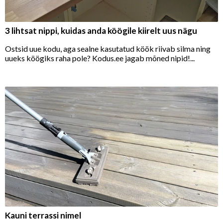
3 lihtsat nippi, kuidas anda köögile kiirelt uus nägu
Ostsid uue kodu, aga sealne kasutatud köök riivab silma ning
uueks köögiks raha pole? Kodus.ee jagab mõned nipid!...
Kauni terrassi nimel