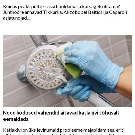
Kuidas peaks puitterrassi hooldama ja kui sageli õlitama?
Juhtnööre annavad Tikkurila, Akzobobel Balticsi ja Caparoli
asjatundjad....
Need kodused vahendid aitavad katlakivi tõhusalt
eemaldada
Katlakivi on üks levinumaid probleeme majapidamises, eriti