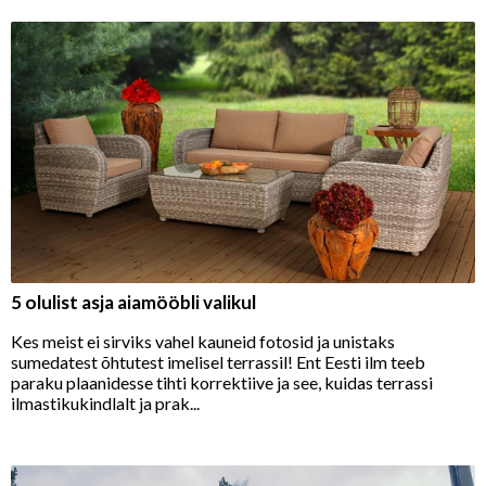
5 olulist asja aiamööbli valikul
Kes meist ei sirviks vahel kauneid fotosid ja unistaks
sumedatest õhtutest imelisel terrassil! Ent Eesti ilm teeb
paraku plaanidesse tihti korrektiive ja see, kuidas terrassi
ilmastikukindlalt ja prak...