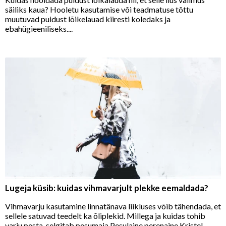
säiliks kaua? Hooletu kasutamise või teadmatuse tõttu
muutuvad puidust lõikelauad kiiresti koledaks ja
ebahügieeniliseks....
Lugeja küsib: kuidas vihmavarjult plekke eemaldada?
Vihmavarju kasutamine linnatänava liikluses võib tähendada, et
sellele satuvad teedelt ka õliplekid. Millega ja kuidas tohib
varju pesta, selgitab pesumaja Pesulaine perenaine Kristel