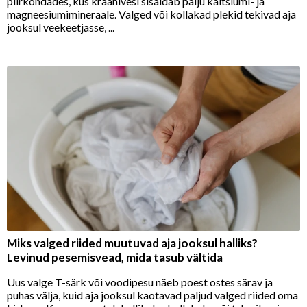
piirkondades, kus kraanivesi sisaldab palju kaltsiumi- ja
magneesiumimineraale. Valged või kollakad plekid tekivad aja
jooksul veekeetjasse, ...
Miks valged riided muutuvad aja jooksul halliks?
Levinud pesemisvead, mida tasub vältida
Uus valge T-särk või voodipesu näeb poest ostes särav ja
puhas välja, kuid aja jooksul kaotavad paljud valged riided oma