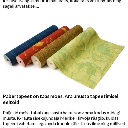
kirkuse. Kangas muutub hallikaks, kollakaks või tuhmiks ning
sageli arvatakse, ...
Pabertapeet on taas moes. Ära unusta tapeetimisel
eeltöid
Paljusid meist tabab uue aasta hakul soov oma kodus midagi
muuta. K-rauta sisekujundaja Merike Hirvoja räägib, kuidas
tapeedi vahetamisega anda kodule täiesti uus ilme ning millised