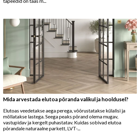
tapeedid on taas m...
Mida arvestada elutoa põranda valikul ja hooldusel?
Elutoas veedetakse aega perega, võõrustatakse külalisi ja
möllatakse lastega. Seega peaks põrand olema mugav,
vastupidav ja kergelt puhastatav. Kuidas sobivad elutoa
põrandale naturaalne parkett, LVT-...