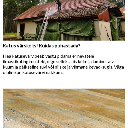
Katus värskeks! Kuidas puhastada?
Hea katusevärv peab vastu pidama erinevatele
ilmastikutingimustele, olgu selleks siis külm ja lumine talv,
kuum ja päikseline suvi või niiske ja vihmane kevad-sügis. Väga
oluline on katusevärvi nakkum...