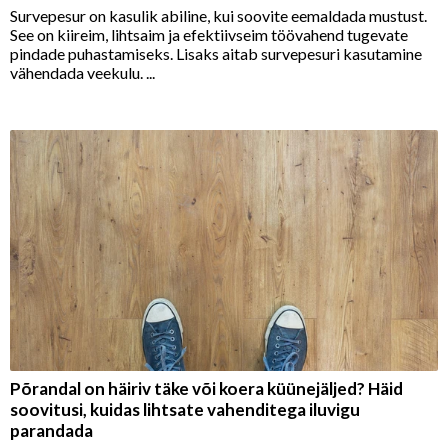
Survepesur on kasulik abiline, kui soovite eemaldada mustust.
See on kiireim, lihtsaim ja efektiivseim töövahend tugevate
pindade puhastamiseks. Lisaks aitab survepesuri kasutamine
vähendada veekulu. ...
Põrandal on häiriv täke või koera küünejäljed? Häid
soovitusi, kuidas lihtsate vahenditega iluvigu
parandada