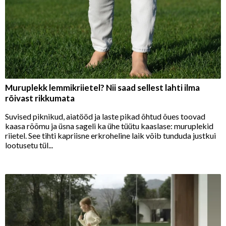
Muruplekk lemmikriietel? Nii saad sellest lahti ilma
rõivast rikkumata
Suvised piknikud, aiatööd ja laste pikad õhtud õues toovad
kaasa rõõmu ja üsna sageli ka ühe tüütu kaaslase: muruplekid
riietel. See tihti kapriisne erkroheline laik võib tunduda justkui
lootusetu tül...