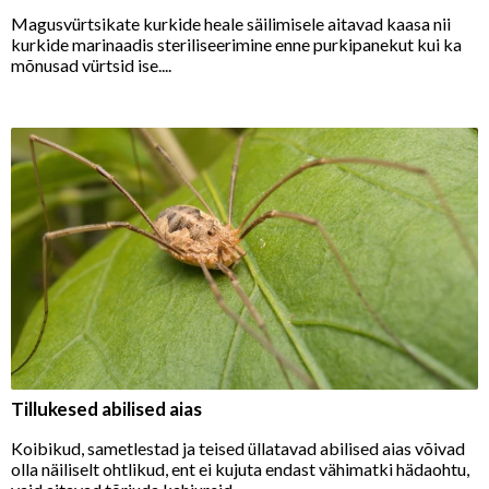
Magusvürtsikate kurkide heale säilimisele aitavad kaasa nii
kurkide marinaadis steriliseerimine enne purkipanekut kui ka
mõnusad vürtsid ise....
Tillukesed abilised aias
Koibikud, sametlestad ja teised üllatavad abilised aias võivad
olla näiliselt ohtlikud, ent ei kujuta endast vähimatki hädaohtu,