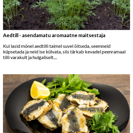
Aedtill - asendamatu aromaatne maitsestaja
Kui lasid mõnel aedtilli taimel suvel õitseda, seemneid
küpsetada ja neid ise külvata, siis tärkab kevadel peenramaal
tilli varakult ja hulgaliselt....