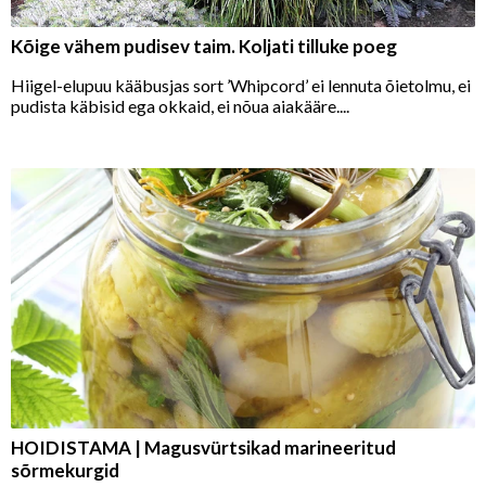
Kõige vähem pudisev taim. Koljati tilluke poeg
Hiigel-elupuu kääbusjas sort ’Whipcord’ ei lennuta õietolmu, ei
pudista käbisid ega okkaid, ei nõua aiakääre....
HOIDISTAMA | Magusvürtsikad marineeritud
sõrmekurgid