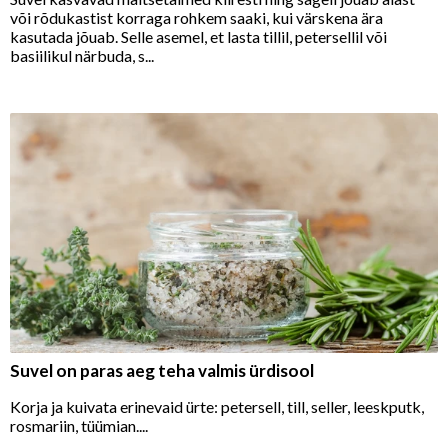
või rõdukastist korraga rohkem saaki, kui värskena ära
kasutada jõuab. Selle asemel, et lasta tillil, petersellil või
basiilikul närbuda, s...
Suvel on paras aeg teha valmis ürdisool
Korja ja kuivata erinevaid ürte: petersell, till, seller, leeskputk,
rosmariin, tüümian....