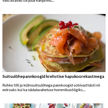
vaid aitavad tõrjuda kahjureid....
Suitsulõhepannkoogid krehvtise hapukoorekastmega
Rohke tilli ja külmsuitsulõhega pannkoogid sobivad hästi nii
eelroaks kui ka nädalavahetuse hommikusöögiks....