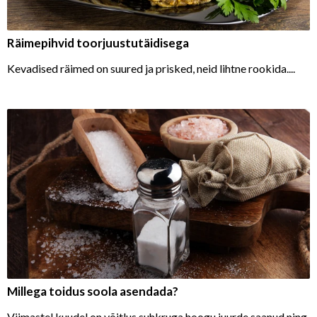
Räimepihvid toorjuustutäidisega
Kevadised räimed on suured ja prisked, neid lihtne rookida....
Millega toidus soola asendada?
Viimastel kuudel on võitlus suhkruga hoogu juurde saanud ning