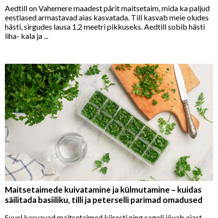
Aedtill on Vahemere maadest pärit maitsetaim, mida ka paljud
eestlased armastavad aias kasvatada. Till kasvab meie oludes
hästi, sirgudes lausa 1,2 meetri pikkuseks. Aedtill sobib hästi
liha- kala ja ...
Maitsetaimede kuivatamine ja külmutamine – kuidas
säilitada basiiliku, tilli ja peterselli parimad omadused
Suvel kasvavad maitsetaimed kiiresti ning sageli jõuab aiast