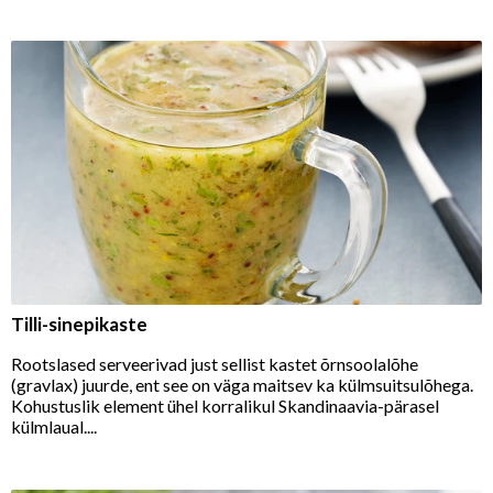
Tilli-sinepikaste
Rootslased serveerivad just sellist kastet õrnsoolalõhe
(gravlax) juurde, ent see on väga maitsev ka külmsuitsulõhega.
Kohustuslik element ühel korralikul Skandinaavia-pärasel
külmlaual....