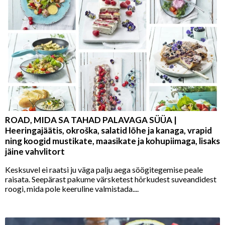
ROAD, MIDA SA TAHAD PALAVAGA SÜÜA |
Heeringajäätis, okroška, salatid lõhe ja kanaga, vrapid
ning koogid mustikate, maasikate ja kohupiimaga, lisaks
jäine vahvlitort
Kesksuvel ei raatsi ju väga palju aega söögitegemise peale
raisata. Seepärast pakume värsketest hõrkudest suveandidest
roogi, mida pole keeruline valmistada....