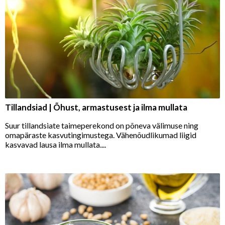
Tillandsiad | Õhust, armastusest ja ilma mullata
Suur tillandsiate taimeperekond on põneva välimuse ning
omapäraste kasvutingimustega. Vähenõudlikumad liigid
kasvavad lausa ilma mullata....