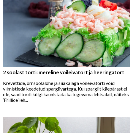
2 soolast torti: mereline võileivatort ja heeringatort
Krevettide, õrnsoolalõhe ja siiakalaga võileivatorti võid
viimistleda keedetud sparglivartega. Kui sparglit käepärast ei
ole, saad tordi külgi kaunistada ka tugevama lehtsalati, näiteks
‘Frillice’ leh...