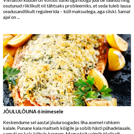
osutunud riiklikult nii tähtsaks probleemiks, et seda tuleb lausa
seadusandlikult reguleerida – küll maksudega, aga siiski. Samal
ajal on ...
JÕULULÕUNA 6 inimesele
Keskendume sel aastal jõuluroogades liha asemel rohkem
kalale. Punane kala maitseb kõigile ja sobib hästi pühadelauale,
samuti on kala kõhule kergem. Magustoit valmib tõeliselt