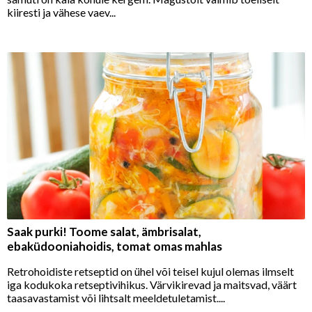
kiiresti ja vähese vaev...
Saak purki! Toome salat, ämbrisalat,
ebaküdooniahoidis, tomat omas mahlas
Retrohoidiste retseptid on ühel või teisel kujul olemas ilmselt
iga kodukoka retseptivihikus. Värvikirevad ja maitsvad, väärt
taasavastamist või lihtsalt meeldetuletamist....