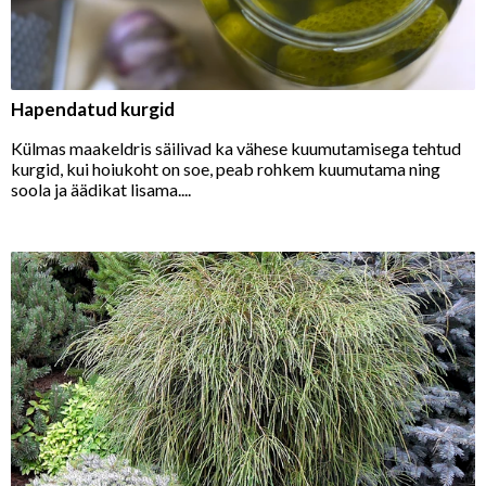
Hapendatud kurgid
Külmas maakeldris säilivad ka vähese kuumutamisega tehtud
kurgid, kui hoiukoht on soe, peab rohkem kuumutama ning
soola ja äädikat lisama....