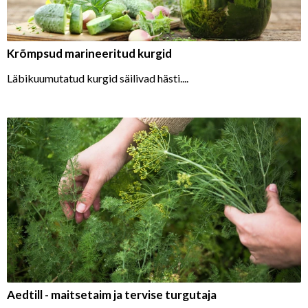
Krõmpsud marineeritud kurgid
Läbikuumutatud kurgid säilivad hästi....
Aedtill - maitsetaim ja tervise turgutaja