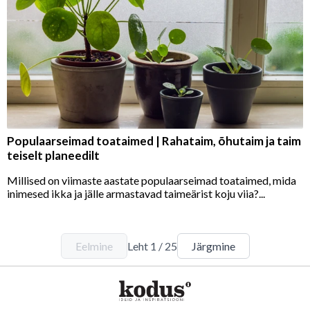
Populaarseimad toataimed | Rahataim, õhutaim ja taim
teiselt planeedilt
Millised on viimaste aastate populaarseimad toataimed, mida
inimesed ikka ja jälle armastavad taimeärist koju viia?...
Eelmine
Leht
1
/
25
Järgmine