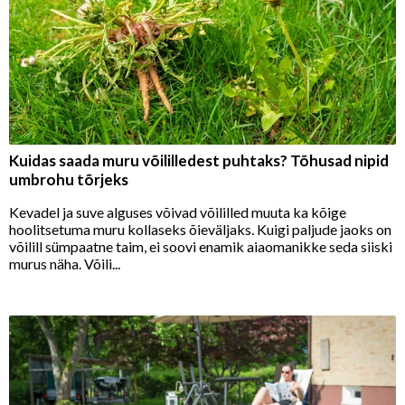
Kuidas saada muru võililledest puhtaks? Tõhusad nipid
umbrohu tõrjeks
Kevadel ja suve alguses võivad võililled muuta ka kõige
hoolitsetuma muru kollaseks õieväljaks. Kuigi paljude jaoks on
võilill sümpaatne taim, ei soovi enamik aiaomanikke seda siiski
murus näha. Võili...