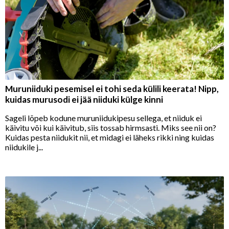
Muruniiduki pesemisel ei tohi seda külili keerata! Nipp,
kuidas murusodi ei jää niiduki külge kinni
Sageli lõpeb kodune muruniidukipesu sellega, et niiduk ei
käivitu või kui käivitub, siis tossab hirmsasti. Miks see nii on?
Kuidas pesta niidukit nii, et midagi ei läheks rikki ning kuidas
niidukile j...