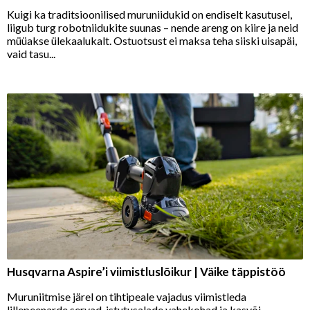
Kuigi ka traditsioonilised muruniidukid on endiselt kasutusel,
liigub turg robotniidukite suunas – nende areng on kiire ja neid
müüakse ülekaalukalt. Ostuotsust ei maksa teha siiski uisapäi,
vaid tasu...
Husqvarna Aspire’i viimistluslõikur | Väike täppistöö
Muruniitmise järel on tihtipeale vajadus viimistleda
lillepeenarde servad, istutusalade vahekohad ja kasvõi