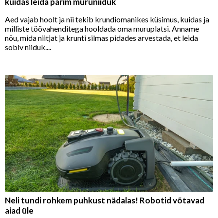
kuidas leida parim muruniiduk
Aed vajab hoolt ja nii tekib krundiomanikes küsimus, kuidas ja
milliste töövahenditega hooldada oma muruplatsi. Anname
nõu, mida niitjat ja krunti silmas pidades arvestada, et leida
sobiv niiduk....
Neli tundi rohkem puhkust nädalas! Robotid võtavad
aiad üle