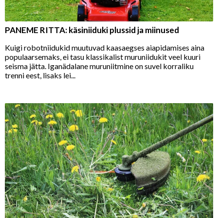
PANEME RITTA: käsiniiduki plussid ja miinused
Kuigi robotniidukid muutuvad kaasaegses aiapidamises aina
populaarsemaks, ei tasu klassikalist muruniidukit veel kuuri
seisma jätta. Iganädalane muruniitmine on suvel korraliku
trenni eest, lisaks lei...