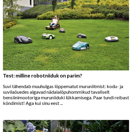
Test: milline robotniiduk on parim?
Suvi tähendab muuhulgas lõppematut muruniitmist: kodu- ja
suvilaõuedes algavad nädalalõpuhommikud tavaliselt
bensiinimootoriga muruniiduki lükkamisega. Paar tundi reibast
kõndimist! Aga kui sinu eest ...