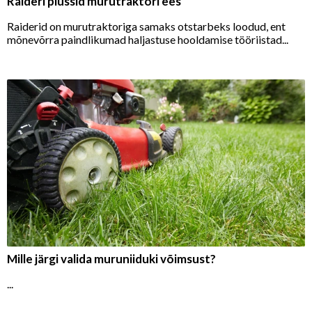
Raideri plussid murutraktori ees
Raiderid on murutraktoriga samaks otstarbeks loodud, ent
mõnevõrra paindlikumad haljastuse hooldamise tööriistad...
Mille järgi valida muruniiduki võimsust?
...