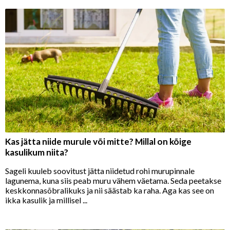
Kas jätta niide murule või mitte? Millal on kõige
kasulikum niita?
Sageli kuuleb soovitust jätta niidetud rohi murupinnale
lagunema, kuna siis peab muru vähem väetama. Seda peetakse
keskkonnasõbralikuks ja nii säästab ka raha. Aga kas see on
ikka kasulik ja millisel ...