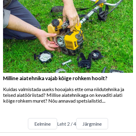
Milline aiatehnika vajab kõige rohkem hoolt?
Kuidas valmistada uueks hooajaks ette oma niidutehnika ja
teised aiatööriistad? Millise aiatehnikaga on kevaditi alati
kõige rohkem muret? Nõu annavad spetsialistid....
Eelmine
Leht
2
/
4
Järgmine