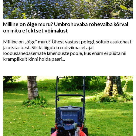
Milline on õige muru? Umbrohuvaba rohevaiba kõrval
on mitu efektset võimalust
Milline on „õige“ muru? Ühest vastust polegi, sõltub asukohast
ja otstarbest. Siiski liigub trend viimasel ajal
looduslähedasemate lahenduste poole, kus enam ei püüta nii
kramplikult kinni hoida paari...