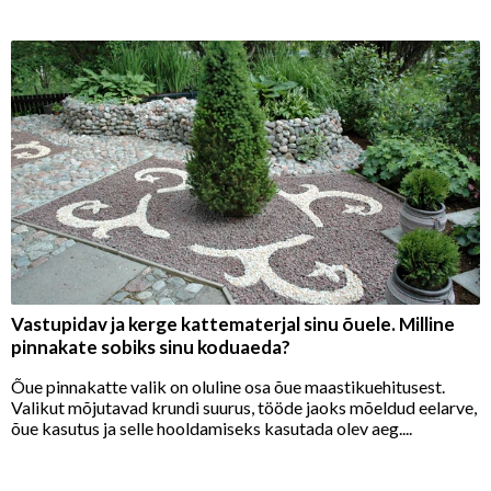
Vastupidav ja kerge kattematerjal sinu õuele. Milline
pinnakate sobiks sinu koduaeda?
Õue pinnakatte valik on oluline osa õue maastikuehitusest.
Valikut mõjutavad krundi suurus, tööde jaoks mõeldud eelarve,
õue kasutus ja selle hooldamiseks kasutada olev aeg....