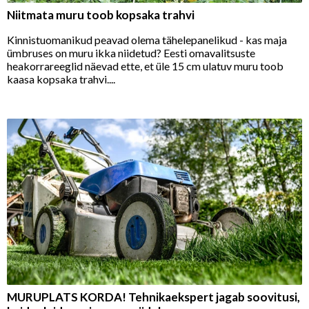
Niitmata muru toob kopsaka trahvi
Kinnistuomanikud peavad olema tähelepanelikud - kas maja
ümbruses on muru ikka niidetud? Eesti omavalitsuste
heakorrareeglid näevad ette, et üle 15 cm ulatuv muru toob
kaasa kopsaka trahvi....
MURUPLATS KORDA! Tehnikaekspert jagab soovitusi,