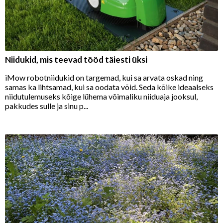
Niidukid, mis teevad tööd täiesti üksi
iMow robotniidukid on targemad, kui sa arvata oskad ning
samas ka lihtsamad, kui sa oodata võid. Seda kõike ideaalseks
niidutulemuseks kõige lühema võimaliku niiduaja jooksul,
pakkudes sulle ja sinu p...