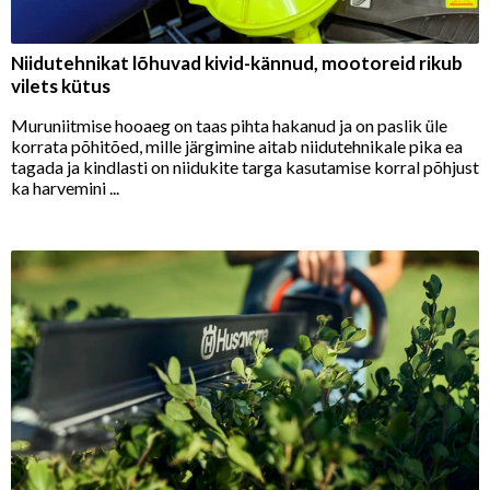
Niidutehnikat lõhuvad kivid-kännud, mootoreid rikub
vilets kütus
Muruniitmise hooaeg on taas pihta hakanud ja on paslik üle
korrata põhitõed, mille järgimine aitab niidutehnikale pika ea
tagada ja kindlasti on niidukite targa kasutamise korral põhjust
ka harvemini ...