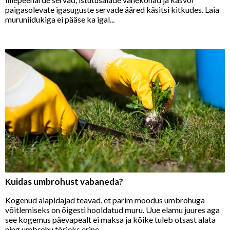
paigasolevate igasuguste servade ääred käsitsi kitkudes. Laia
muruniidukiga ei pääse ka igal...
Kuidas umbrohust vabaneda?
Kogenud aiapidajad teavad, et parim moodus umbrohuga
võitlemiseks on õigesti hooldatud muru. Uue elamu juures aga
see kogemus päevapealt ei maksa ja kõike tuleb otsast alata
ning umbrohu tõrjeks erine...